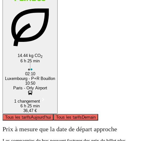
14.44 kg CO
2
6 h 25 min
02:10
Luxembourg - P+R Bouillon
10:50
Paris - Orly Airport
1 changement
6 h 25 min
36,47 €
Tous les tarifs
Aujourd’hui
Tous les tarifs
Demain
Prix à mesure que la date de départ approche
Les compagnies de bus peuvent facturer des prix de billet plus