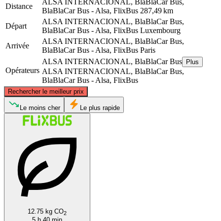
ALSA INTERNACIONAL, BlaBlaCar Bus,
Distance
BlaBlaCar Bus - Alsa, FlixBus
287,49 km
ALSA INTERNACIONAL, BlaBlaCar Bus,
Départ
BlaBlaCar Bus - Alsa, FlixBus
Luxembourg
ALSA INTERNACIONAL, BlaBlaCar Bus,
Arrivée
BlaBlaCar Bus - Alsa, FlixBus
Paris
ALSA INTERNACIONAL, BlaBlaCar Bus
Plus
Opérateurs
ALSA INTERNACIONAL, BlaBlaCar Bus,
BlaBlaCar Bus - Alsa, FlixBus
©
CARTO
, ©
OpenStreetMap
contributors
Rechercher le meilleur prix
Le moins cher
Le plus rapide
Luxembourg
Paris
12.75 kg CO
2
5 h 40 min