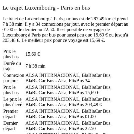
Le trajet Luxembourg - Paris en bus
Le trajet de Luxembourg à Paris par bus est de 287,49 km et prend
7 h 38 min. Il y a 34 connexions par jour, avec le premier départ au
01:00 et le dernier au 22:50. Il est possible de voyager de
Luxembourg à Paris par bus pour aussi peu que 15,69 € ou jusqu'à
203,48 €. Le meilleur prix pour ce voyage est 15,69 €.
Prix ​​le
15,69 €
plus bas
Durée du
7 h 38 min
trajet
Connexion
ALSA INTERNACIONAL, BlaBlaCar Bus,
par jour
BlaBlaCar Bus - Alsa, FlixBus
34
Prix ​​le
ALSA INTERNACIONAL, BlaBlaCar Bus,
plus bas
BlaBlaCar Bus - Alsa, FlixBus
15,69 €
Le prix le
ALSA INTERNACIONAL, BlaBlaCar Bus,
plus élevé
BlaBlaCar Bus - Alsa, FlixBus
203,48 €
Premier
ALSA INTERNACIONAL, BlaBlaCar Bus,
départ
BlaBlaCar Bus - Alsa, FlixBus
01:00
Dernier
ALSA INTERNACIONAL, BlaBlaCar Bus,
départ
BlaBlaCar Bus - Alsa, FlixBus
22:50