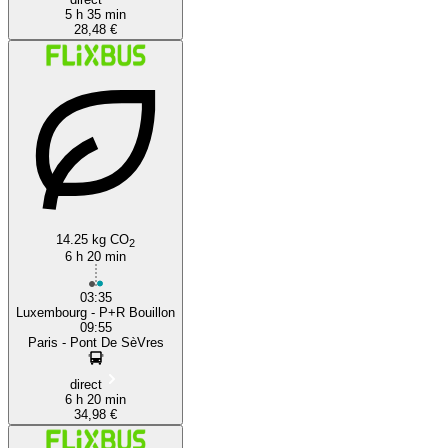
5 h 35 min
28,48 €
14.25 kg CO
2
6 h 20 min
03:35
Luxembourg - P+R Bouillon
09:55
Paris - Pont De SèVres
direct
6 h 20 min
34,98 €