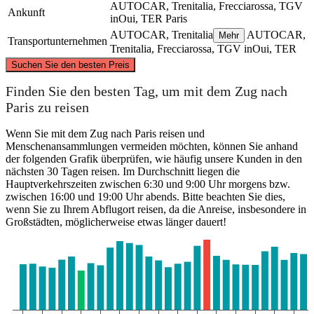
AUTOCAR, Trenitalia, Frecciarossa, TGV
Ankunft
inOui, TER
Paris
AUTOCAR, Trenitalia
AUTOCAR,
Mehr
Transportunternehmen
Trenitalia, Frecciarossa, TGV inOui, TER
©
CARTO
, ©
OpenStreetMap
contributors
Suchen Sie den besten Preis
Paris
Finden Sie den besten Tag, um mit dem Zug nach
Paris zu reisen
Wenn Sie mit dem Zug nach Paris reisen und
Menschenansammlungen vermeiden möchten, können Sie anhand
der folgenden Grafik überprüfen, wie häufig unsere Kunden in den
nächsten 30 Tagen reisen. Im Durchschnitt liegen die
Hauptverkehrszeiten zwischen 6:30 und 9:00 Uhr morgens bzw.
zwischen 16:00 und 19:00 Uhr abends. Bitte beachten Sie dies,
wenn Sie zu Ihrem Abflugort reisen, da die Anreise, insbesondere in
Großstädten, möglicherweise etwas länger dauert!
Aime