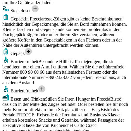
um Ihre Geräte aufzuladen.
Steckdosen
Gepäck
In Frecciarossa-Zügen gibt es keine Beschränkungen
hinsichtlich der Gepäckmenge, die Sie an Bord mitnehmen können.
Kleine Taschen und Gegenstände können Sie problemlos in den
Dachgepäckträgern oder unter Ihrem Sitz verstauen, während
größere Koffer in den Gepäckablagen in den Fächern oder in der
Nähe der Außentüren untergebracht werden können.
Gepäck
Barrierefreiheit
Besondere Hilfe ist für diejenigen, die sie
benötigen, nur einen Anruf entfernt. Wählen Sie die gebührenfreie
Nummer 800 90 60 60 aus dem italienischen Festnetz oder die
internationale Nummer +3902323232 von jedem Telefon aus, auch
aus dem Ausland.
Barrierefreiheit
Essen und Trinken
Stillen Sie Ihren Hunger im FrecciaBistrò,
das sich in der Mitte des Zuges befindet. Oder bestellen Sie für noch
mehr Komfort direkt an Ihren Sitzplatz über das EasyBistrò des
Portale FRECCE. Reisende der Premium- und Business-Klasse
erhalten kostenlose Snacks und Getränke, während Passagiere der
Executive-Klasse die von Küchenchef Carlo Cracc
zusammengestellten Gourmetgerichte genießen.