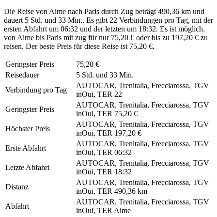
Die Reise von Aime nach Paris durch Zug beträgt 490,36 km und
dauert 5 Std. und 33 Min.. Es gibt 22 Verbindungen pro Tag, mit der
ersten Abfahrt um 06:32 und der letzten um 18:32. Es ist möglich,
von Aime bis Paris mit zug für nur 75,20 € oder bis zu 197,20 € zu
reisen. Der beste Preis für diese Reise ist 75,20 €.
Geringster Preis
75,20 €
Reisedauer
5 Std. und 33 Min.
AUTOCAR, Trenitalia, Frecciarossa, TGV
Verbindung pro Tag
inOui, TER
22
AUTOCAR, Trenitalia, Frecciarossa, TGV
Geringster Preis
inOui, TER
75,20 €
AUTOCAR, Trenitalia, Frecciarossa, TGV
Höchster Preis
inOui, TER
197,20 €
AUTOCAR, Trenitalia, Frecciarossa, TGV
Erste Abfahrt
inOui, TER
06:32
AUTOCAR, Trenitalia, Frecciarossa, TGV
Letzte Abfahrt
inOui, TER
18:32
AUTOCAR, Trenitalia, Frecciarossa, TGV
Distanz
inOui, TER
490,36 km
AUTOCAR, Trenitalia, Frecciarossa, TGV
Abfahrt
inOui, TER
Aime