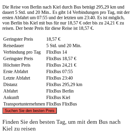
Die Reise von Berlin nach Kiel durch Bus beträgt 295,29 km und
dauert 5 Std. und 20 Min.. Es gibt 14 Verbindungen pro Tag, mit der
ersten Abfahrt um 07:55 und der letzten um 23:40. Es ist möglich,
von Berlin bis Kiel mit bus für nur 18,57 € oder bis zu 24,21 € zu
reisen. Der beste Preis für diese Reise ist 18,57 €.
Geringster Preis
18,57 €
Reisedauer
5 Std. und 20 Min.
Verbindung pro Tag
FlixBus
14
Geringster Preis
FlixBus
18,57 €
Höchster Preis
FlixBus
24,21 €
Erste Abfahrt
FlixBus
07:55
Letzte Abfahrt
FlixBus
23:40
Distanz
FlixBus
295,29 km
Abfahrt
FlixBus
Berlin
Ankunft
FlixBus
Kiel
Transportunternehmen
FlixBus
FlixBus
©
CARTO
, ©
OpenStreetMap
contributors
Suchen Sie den besten Preis
Kiel
Finden Sie den besten Tag, um mit dem Bus nach
Kiel zu reisen