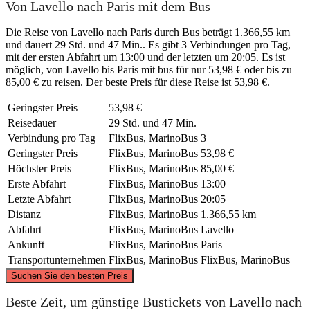
Von Lavello nach Paris mit dem Bus
Die Reise von Lavello nach Paris durch Bus beträgt 1.366,55 km
und dauert 29 Std. und 47 Min.. Es gibt 3 Verbindungen pro Tag,
mit der ersten Abfahrt um 13:00 und der letzten um 20:05. Es ist
möglich, von Lavello bis Paris mit bus für nur 53,98 € oder bis zu
85,00 € zu reisen. Der beste Preis für diese Reise ist 53,98 €.
Geringster Preis
53,98 €
Reisedauer
29 Std. und 47 Min.
Verbindung pro Tag
FlixBus, MarinoBus
3
Geringster Preis
FlixBus, MarinoBus
53,98 €
Höchster Preis
FlixBus, MarinoBus
85,00 €
Erste Abfahrt
FlixBus, MarinoBus
13:00
Letzte Abfahrt
FlixBus, MarinoBus
20:05
Distanz
FlixBus, MarinoBus
1.366,55 km
Abfahrt
FlixBus, MarinoBus
Lavello
Ankunft
FlixBus, MarinoBus
Paris
Transportunternehmen
FlixBus, MarinoBus
FlixBus, MarinoBus
©
CARTO
, ©
OpenStreetMap
contributors
Suchen Sie den besten Preis
Paris
Beste Zeit, um günstige Bustickets von Lavello nach