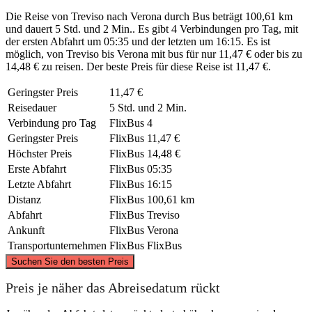
Die Reise von Treviso nach Verona durch Bus beträgt 100,61 km
und dauert 5 Std. und 2 Min.. Es gibt 4 Verbindungen pro Tag, mit
der ersten Abfahrt um 05:35 und der letzten um 16:15. Es ist
möglich, von Treviso bis Verona mit bus für nur 11,47 € oder bis zu
14,48 € zu reisen. Der beste Preis für diese Reise ist 11,47 €.
Geringster Preis
11,47 €
Reisedauer
5 Std. und 2 Min.
Verbindung pro Tag
FlixBus
4
Geringster Preis
FlixBus
11,47 €
Höchster Preis
FlixBus
14,48 €
Erste Abfahrt
FlixBus
05:35
Letzte Abfahrt
FlixBus
16:15
Distanz
FlixBus
100,61 km
Abfahrt
FlixBus
Treviso
Ankunft
FlixBus
Verona
Transportunternehmen
FlixBus
FlixBus
©
CARTO
, ©
OpenStreetMap
contributors
Suchen Sie den besten Preis
Preis je näher das Abreisedatum rückt