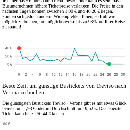
Je näher das Abfahrtsdatum rückt, desto höher kann es sein, dass
Treviso
Busunternehmen höhere Ticketpreise verlangen. Die Preise in den
nächsten Tagen können zwischen 1,00 € und 40,26 € liegen,
können sich jedoch ändern. Wir empfehlen Ihnen, so früh wie
möglich zu buchen, um möglicherweise bis zu 98% auf Ihrer Reise
zu sparen!
Verona
Beste Zeit, um günstige Bustickets von Treviso nach
Verona zu buchen
Die günstigsten Bustickets Treviso - Verona gibt es mit etwas Glück
bereits für 11,93 € oder im Durchschnitt für 19,62 €. Das teuerste
Ticket kann bis zu 50,44 € kosten.