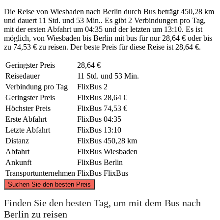
Die Reise von Wiesbaden nach Berlin durch Bus beträgt 450,28 km
und dauert 11 Std. und 53 Min.. Es gibt 2 Verbindungen pro Tag,
mit der ersten Abfahrt um 04:35 und der letzten um 13:10. Es ist
möglich, von Wiesbaden bis Berlin mit bus für nur 28,64 € oder bis
zu 74,53 € zu reisen. Der beste Preis für diese Reise ist 28,64 €.
Geringster Preis
28,64 €
Reisedauer
11 Std. und 53 Min.
Verbindung pro Tag
FlixBus
2
Geringster Preis
FlixBus
28,64 €
Höchster Preis
FlixBus
74,53 €
Erste Abfahrt
FlixBus
04:35
Letzte Abfahrt
FlixBus
13:10
Distanz
FlixBus
450,28 km
Abfahrt
FlixBus
Wiesbaden
Ankunft
FlixBus
Berlin
Transportunternehmen
FlixBus
FlixBus
©
CARTO
, ©
OpenStreetMap
contributors
Suchen Sie den besten Preis
Berlin
Finden Sie den besten Tag, um mit dem Bus nach
Berlin zu reisen