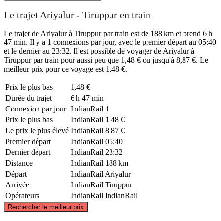
Le trajet Ariyalur - Tiruppur en train
Le trajet de Ariyalur à Tiruppur par train est de 188 km et prend 6 h
47 min. Il y a 1 connexions par jour, avec le premier départ au 05:40
et le dernier au 23:32. Il est possible de voyager de Ariyalur à
Tiruppur par train pour aussi peu que 1,48 € ou jusqu'à 8,87 €. Le
meilleur prix pour ce voyage est 1,48 €.
Prix ​​le plus bas
1,48 €
Durée du trajet
6 h 47 min
Connexion par jour
IndianRail
1
Prix ​​le plus bas
IndianRail
1,48 €
Le prix le plus élevé
IndianRail
8,87 €
Premier départ
IndianRail
05:40
Dernier départ
IndianRail
23:32
Distance
IndianRail
188 km
Départ
IndianRail
Ariyalur
Arrivée
IndianRail
Tiruppur
Opérateurs
IndianRail
IndianRail
©
CARTO
, ©
OpenStreetMap
contributors
Rechercher le meilleur prix