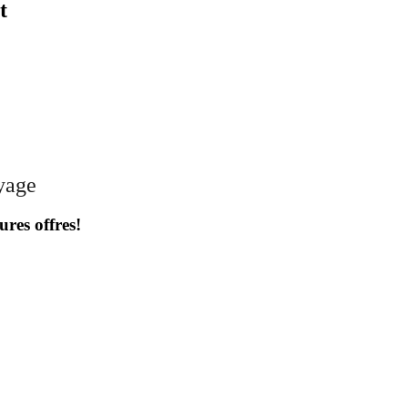
t
oyage
ures offres!