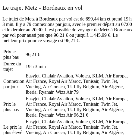
Le trajet Metz - Bordeaux en vol
Le trajet de Metz à Bordeaux par vol est de 699,44 km et prend 19 h
3 min. Il y a 79 connexions par jour, avec le premier départ au 07:00
et le dernier au 20:30. Il est possible de voyager de Metz à Bordeaux
par vol pour aussi peu que 96,21 € ou jusqu'à 1.445,99 €. Le
meilleur prix pour ce voyage est 96,21 €.
Prix ​​le
96,21 €
plus bas
Durée du
19 h 3 min
trajet
Easyjet, Chalair Aviation, Volotea, KLM, Air Europa,
Connexion
Air France, Royal Air Maroc, Tunisair, Twin Jet,
par jour
Vueling, Air Corsica, TUI fly Belgium, Air Algérie,
Iberia, Ryanair, Wizz Air
79
Easyjet, Chalair Aviation, Volotea, KLM, Air Europa,
Prix ​​le
Air France, Royal Air Maroc, Tunisair, Twin Jet,
plus bas
Vueling, Air Corsica, TUI fly Belgium, Air Algérie,
Iberia, Ryanair, Wizz Air
96,21 €
Easyjet, Chalair Aviation, Volotea, KLM, Air Europa,
Le prix le
Air France, Royal Air Maroc, Tunisair, Twin Jet,
plus élevé
Vueling, Air Corsica, TUI fly Belgium, Air Algérie,