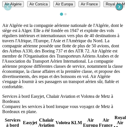
Air Algérie
Air Corsica
Air Europa
Air France
Royal Air Ma
Air Algérie est la compagnie aérienne nationale de l'Algérie, dont le
siège est à Alger. Elle a été fondée en 1947 et exploite des vols
réguliers intérieurs et internationaux vers plus de 40 destinations à
travers l'Afrique, l'Europe, l'Asie et l'Amérique du Nord. La
compagnie aérienne possède une flotte de plus de 50 avions, dont
des Airbus A330, des Boeing 737 et des ATR 72. Air Algérie est
membre de l'Organisation des Transporteurs Aériens Arabes et de
l'Association du Transport Aérien International. La compagnie
aérienne propose différentes classes de service, notamment la classe
économique, la classe affaires et la première classe, et propose des
divertissements, des repas et des boissons en vol. Air Algérie
s'engage à fournir à ses passagers un transport aérien sûr, fiable et
confortable.
Services à bord Easyjet, Chalair Aviation et Volotea de Metz à
Bordeaux
Comparez les services à bord lorsque vous voyagez de Metz à
Bordeaux en plane.
Royal
Services
Chalair
Air
Air
Easyjet
Volotea
KLM
Air
à bord
Aviation
Europa
France