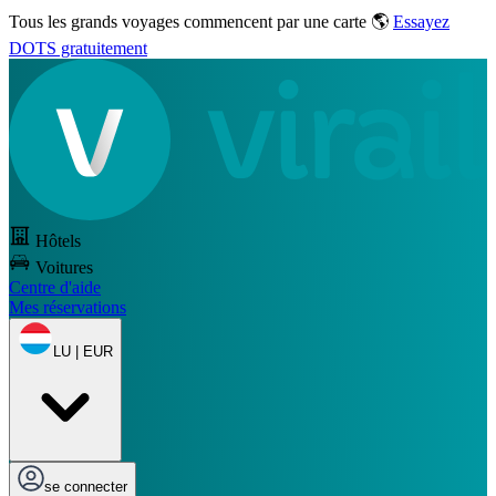
Tous les grands voyages commencent par une carte 🌎
Essayez
DOTS gratuitement
Hôtels
Voitures
Centre d'aide
Mes réservations
LU | EUR
se connecter