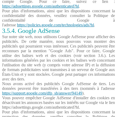
compte Google. Pour ce faire, suivez ce lien :
https://adssettings.google.com/authenticated?hl
.
Pour plus d'informations, ainsi que les dispositions concernant la
confidentialité des données, veuillez consulter la Politique de
confidentialité de Google à
l'adresse
https://policies.google.com/technologies/ads?hl
.
3.5.4. Google AdSense
Sur notre site web, nous utilisons Google AdSense pour afficher des
publicités. De cette manière, nous pouvons vous montrer des
publicités qui pourraient vous intéresser. Ces publicités peuvent être
reconnues par la mention "Google Ads". Pour ce faire, Google
utilise des balises web et des cookies (voir section 3.6.). Les
informations générées par les cookies et les balises web concernant
l'utilisation du site web (y compris votre adresse IP) et la diffusion
de formats publicitaires sont transmises à un serveur de Google aux
États-Unis et y sont stockées. Google peut partager ces informations
avec des tiers.
Nous avons activé des publicités Google AdSense de tiers. Les
données peuvent être transférées à des tiers (nommés à l'adresse
https://support.google.com/dfp_sb/answer/94149
).
Vous pouvez empêcher Google AdSense d'installer des cookies en
désactivant les annonces basées sur les intérêts sur Google via le lien
https://adssettings.google.com/authenticated?hl.
Pour plus d'informations, ainsi que les dispositions concernant la
protection des données, veuillez consulter la Politique de