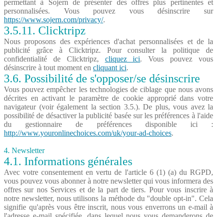
permettant à Sojern de présenter des offres plus pertinentes et
personnalisées. Vous pouvez vous désinscrire sur
https://www.sojern.com/privacy/
.
3.5.11. Clicktripz
Nous proposons des expériences d'achat personnalisées et de la
publicité grâce à Clicktripz. Pour consulter la politique de
confidentialité de Clicktripz,
cliquez ici
. Vous pouvez vous
désinscrire à tout moment en
cliquant ici
.
3.6. Possibilité de s'opposer/se désinscrire
Vous pouvez empêcher les technologies de ciblage que nous avons
décrites en activant le paramètre de cookie approprié dans votre
navigateur (voir également la section 3.5.). De plus, vous avez la
possibilité de désactiver la publicité basée sur les préférences à l'aide
du gestionnaire de préférences disponible ici :
http://www.youronlinechoices.com/uk/your-ad-choices
.
4. Newsletter
4.1. Informations générales
Avec votre consentement en vertu de l'article 6 (1) (a) du RGPD,
vous pouvez vous abonner à notre newsletter qui vous informera des
offres sur nos Services et de la part de tiers. Pour vous inscrire à
notre newsletter, nous utilisons la méthode du "double opt-in". Cela
signifie qu'après vous être inscrit, nous vous enverrons un e-mail à
l'adresse e-mail spécifiée, dans lequel nous vous demanderons de