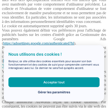
avez manifestés par votre comportement d'utilisateur précédent. La
collecte et l'évaluation de votre comportement d'utilisateur se font
exclusivement de manière pseudonyme et ne nous permettent pas de
vous identifier. En particulier, les informations ne sont pas associées
à des informations personnellement identifiables vous concernant.
Le cookie est automatiquement supprimé après 30 jours.
Vous pouvez également définir vos préférences pour l'affichage de
publicités basées sur les centres d'intérêt grâce au Gestionnaire des
paramètres Google Ads
(
https://adssettings.google.com/authenticated?hl
).
Pour plus d'informations et la politique de confidentialité concernant
la publicité et Google, veuillez vous référer à la Politique de
Nous utilisons des cookies !
confidentialité et aux Conditions d'utilisation de Google
(
https://policies.google.com/technologies/ads?hl
).
Bonjour, ce site utilise des cookies essentiels pour assurer son bon
fonctionnement et des cookies de suivi pour comprendre comment vous
3.5.2. Google AdWords
interagissez avec lui. Ce dernier ne sera fixé qu'après accord.
Virail utilise le service Google AdWords, qui utilise le suivi des
conversions pour mesurer l'efficacité des annonces, des offres et des
fonctionnalités individuelles. Pour ce faire, un cookie est défini dès
Accepter tout
que vous cliquez sur une annonce Google. Ce cookie ne vous
identifie pas personnellement, mais permet plutôt de déterminer si
Gérer les paramètres
vous retournez sur la page avec l'offre spécifique pendant la période
de 30 jours pendant laquelle le cookie est valide.
Chaque annonceur AdWords reçoit un cookie différent. Par
conséquent, les cookies ne peuvent pas être suivis via le site web des