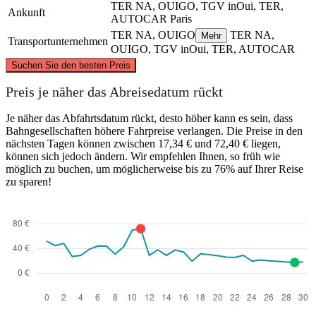
TER NA, OUIGO, TGV inOui, TER,
Ankunft
AUTOCAR
Paris
TER NA, OUIGO
TER NA,
Mehr
Transportunternehmen
OUIGO, TGV inOui, TER, AUTOCAR
©
CARTO
, ©
OpenStreetMap
contributors
Suchen Sie den besten Preis
Paris
Preis je näher das Abreisedatum rückt
Je näher das Abfahrtsdatum rückt, desto höher kann es sein, dass
Bahngesellschaften höhere Fahrpreise verlangen. Die Preise in den
nächsten Tagen können zwischen 17,34 € und 72,40 € liegen,
können sich jedoch ändern. Wir empfehlen Ihnen, so früh wie
möglich zu buchen, um möglicherweise bis zu 76% auf Ihrer Reise
zu sparen!
Angoulême