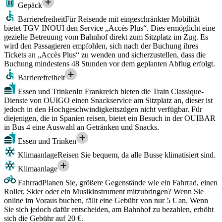
Gepäck
Barrierefreiheit
Für Reisende mit eingeschränkter Mobilität
bietet TGV INOUI den Service „Accès Plus“. Dies ermöglicht eine
gezielte Betreuung vom Bahnhof direkt zum Sitzplatz im Zug. Es
wird den Passagieren empfohlen, sich nach der Buchung ihres
Tickets an „Accès Plus“ zu wenden und sicherzustellen, dass die
Buchung mindestens 48 Stunden vor dem geplanten Abflug erfolgt.
Barrierefreiheit
Essen und Trinken
In Frankreich bieten die Train Classique-
Dienste von OUIGO einen Snackservice am Sitzplatz an, dieser ist
jedoch in den Hochgeschwindigkeitszügen nicht verfügbar. Für
diejenigen, die in Spanien reisen, bietet ein Besuch in der OUIBAR
in Bus 4 eine Auswahl an Getränken und Snacks.
Essen und Trinken
Klimaanlage
Reisen Sie bequem, da alle Busse klimatisiert sind.
Klimaanlage
Fahrrad
Planen Sie, größere Gegenstände wie ein Fahrrad, einen
Roller, Skier oder ein Musikinstrument mitzubringen? Wenn Sie
online im Voraus buchen, fällt eine Gebühr von nur 5 € an. Wenn
Sie sich jedoch dafür entscheiden, am Bahnhof zu bezahlen, erhöht
sich die Gebühr auf 20 €.