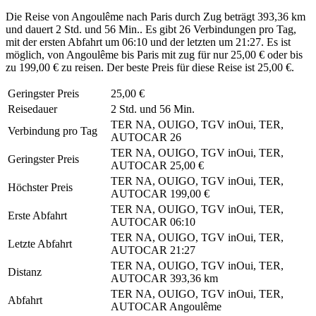
Die Reise von Angoulême nach Paris durch Zug beträgt 393,36 km
und dauert 2 Std. und 56 Min.. Es gibt 26 Verbindungen pro Tag,
mit der ersten Abfahrt um 06:10 und der letzten um 21:27. Es ist
möglich, von Angoulême bis Paris mit zug für nur 25,00 € oder bis
zu 199,00 € zu reisen. Der beste Preis für diese Reise ist 25,00 €.
Geringster Preis
25,00 €
Reisedauer
2 Std. und 56 Min.
TER NA, OUIGO, TGV inOui, TER,
Verbindung pro Tag
AUTOCAR
26
TER NA, OUIGO, TGV inOui, TER,
Geringster Preis
AUTOCAR
25,00 €
TER NA, OUIGO, TGV inOui, TER,
Höchster Preis
AUTOCAR
199,00 €
TER NA, OUIGO, TGV inOui, TER,
Erste Abfahrt
AUTOCAR
06:10
TER NA, OUIGO, TGV inOui, TER,
Letzte Abfahrt
AUTOCAR
21:27
TER NA, OUIGO, TGV inOui, TER,
Distanz
AUTOCAR
393,36 km
TER NA, OUIGO, TGV inOui, TER,
Abfahrt
AUTOCAR
Angoulême