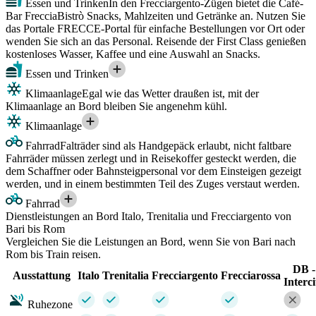
Essen und Trinken
In den Frecciargento-Zügen bietet die Café-
Bar FrecciaBistrò Snacks, Mahlzeiten und Getränke an. Nutzen Sie
das Portale FRECCE-Portal für einfache Bestellungen vor Ort oder
wenden Sie sich an das Personal. Reisende der First Class genießen
kostenloses Wasser, Kaffee und eine Auswahl an Snacks.
Essen und Trinken
Klimaanlage
Egal wie das Wetter draußen ist, mit der
Klimaanlage an Bord bleiben Sie angenehm kühl.
Klimaanlage
Fahrrad
Falträder sind als Handgepäck erlaubt, nicht faltbare
Fahrräder müssen zerlegt und in Reisekoffer gesteckt werden, die
dem Schaffner oder Bahnsteigpersonal vor dem Einsteigen gezeigt
werden, und in einem bestimmten Teil des Zuges verstaut werden.
Fahrrad
Dienstleistungen an Bord Italo, Trenitalia und Frecciargento von
Bari bis Rom
Vergleichen Sie die Leistungen an Bord, wenn Sie von Bari nach
Rom bis Train reisen.
DB -
Ausstattung
Italo
Trenitalia
Frecciargento
Frecciarossa
Interci
Ruhezone