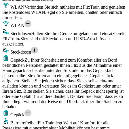
WLAN
Verbinden Sie sich mühelos mit FlixTrain und genießen
Sie kostenloses WLAN, egal ob Sie arbeiten, chatten oder einfach
nur surfen.
WLAN
Steckdosen
Halten Sie Ihre Geräte aufgeladen und einsatzbereit.
FlixTrain-Sitze sind mit Steckdosen und USB-Anschlüssen
ausgestattet.
Steckdosen
Gepäck
Zu Ihrer Sicherheit und zum Komfort aller an Bord
befindlichen Personen gestattet Ihnen FlixBus die Mitnahme einer
Handgepäcktasche, die unter den Sitz oder in das Gepäckfach
passen sollte. Sie dürfen auch ein aufgegebenes Gepäckstück
aufgeben. Stellen Sie jedoch sicher, dass Sie es selbst ein- und
ausladen können und verstauen Sie es im Gepäckraum oder unter
Ihrem Sitz. Bitte stellen Sie sicher, dass Ihr Gepäck nicht sperrig ist
oder eine Gefahr für andere darstellt. Denken Sie daran, dass es an
Ihnen liegt, während der Reise den Überblick über Ihre Sachen zu
behalten.
Gepäck
Barrierefreiheit
FlixTrain legt Wert auf Komfort für alle.
Passagiere mit eingeschränkter Mobilität können bestimmte