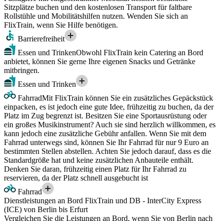
Sitzplätze buchen und den kostenlosen Transport für faltbare
Rollstühle und Mobilitätshilfen nutzen. Wenden Sie sich an
FlixTrain, wenn Sie Hilfe benötigen.
Barrierefreiheit
Essen und Trinken
Obwohl FlixTrain kein Catering an Bord
anbietet, können Sie gerne Ihre eigenen Snacks und Getränke
mitbringen.
Essen und Trinken
Fahrrad
Mit FlixTrain können Sie ein zusätzliches Gepäckstück
einpacken, es ist jedoch eine gute Idee, frühzeitig zu buchen, da der
Platz im Zug begrenzt ist. Besitzen Sie eine Sportausrüstung oder
ein großes Musikinstrument? Auch sie sind herzlich willkommen, es
kann jedoch eine zusätzliche Gebühr anfallen. Wenn Sie mit dem
Fahrrad unterwegs sind, können Sie Ihr Fahrrad für nur 9 Euro an
bestimmten Stellen abstellen. Achten Sie jedoch darauf, dass es die
Standardgröße hat und keine zusätzlichen Anbauteile enthält.
Denken Sie daran, frühzeitig einen Platz für Ihr Fahrrad zu
reservieren, da der Platz schnell ausgebucht ist
Fahrrad
Dienstleistungen an Bord FlixTrain und DB - InterCity Express
(ICE) von Berlin bis Erfurt
Vergleichen Sie die Leistungen an Bord, wenn Sie von Berlin nach