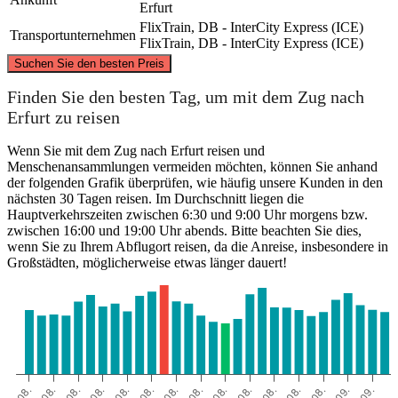
Erfurt
FlixTrain, DB - InterCity Express (ICE)
Transportunternehmen
FlixTrain, DB - InterCity Express (ICE)
©
CARTO
, ©
OpenStreetMap
contributors
Suchen Sie den besten Preis
Berlin
Finden Sie den besten Tag, um mit dem Zug nach
Erfurt zu reisen
Wenn Sie mit dem Zug nach Erfurt reisen und
Menschenansammlungen vermeiden möchten, können Sie anhand
der folgenden Grafik überprüfen, wie häufig unsere Kunden in den
nächsten 30 Tagen reisen. Im Durchschnitt liegen die
Hauptverkehrszeiten zwischen 6:30 und 9:00 Uhr morgens bzw.
zwischen 16:00 und 19:00 Uhr abends. Bitte beachten Sie dies,
wenn Sie zu Ihrem Abflugort reisen, da die Anreise, insbesondere in
Großstädten, möglicherweise etwas länger dauert!
Erfurt