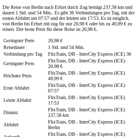
Die Reise von Berlin nach Erfurt durch Zug beträgt 237,58 km und
dauert 1 Std. und 54 Min.. Es gibt 36 Verbindungen pro Tag, mit der
ersten Abfahrt um 07:57 und der letzten um 17:53. Es ist möglich,
von Berlin bis Erfurt mit zug für nur 20,98 € oder bis zu 49,99 € zu
reisen. Der beste Preis für diese Reise ist 20,98 €.
Geringster Preis
20,98 €
Reisedauer
1 Std. und 54 Min.
Verbindung pro Tag
FlixTrain, DB - InterCity Express (ICE)
36
FlixTrain, DB - InterCity Express (ICE)
Geringster Preis
20,98 €
FlixTrain, DB - InterCity Express (ICE)
Höchster Preis
49,99 €
FlixTrain, DB - InterCity Express (ICE)
Erste Abfahrt
07:57
FlixTrain, DB - InterCity Express (ICE)
Letzte Abfahrt
17:53
FlixTrain, DB - InterCity Express (ICE)
Distanz
237,58 km
FlixTrain, DB - InterCity Express (ICE)
Abfahrt
Berlin
FlixTrain, DB - InterCity Express (ICE)
Ankunft