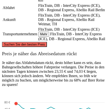
km
FlixTrain, DB - InterCity Express (ICE),
Abfahrt
DB - Regional Express, Abellio Rail
Berlin
FlixTrain, DB - InterCity Express (ICE),
Ankunft
DB - Regional Express, Abellio Rail
Weimar, TH
FlixTrain, DB - InterCity Express (ICE)
Transportunternehmen
FlixTrain, DB - InterCity Express
Mehr
(ICE), DB - Regional Express, Abellio Rail
©
CARTO
, ©
OpenStreetMap
contributors
Suchen Sie den besten Preis
Berlin
Preis je näher das Abreisedatum rückt
Je näher das Abfahrtsdatum rückt, desto höher kann es sein, dass
Bahngesellschaften höhere Fahrpreise verlangen. Die Preise in den
nächsten Tagen können zwischen 23,55 € und 74,03 € liegen,
können sich jedoch ändern. Wir empfehlen Ihnen, so früh wie
möglich zu buchen, um möglicherweise bis zu 68% auf Ihrer Reise
zu sparen!
Weimar, TH