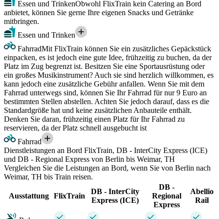
Essen und Trinken
Obwohl FlixTrain kein Catering an Bord
anbietet, können Sie gerne Ihre eigenen Snacks und Getränke
mitbringen.
Essen und Trinken
Fahrrad
Mit FlixTrain können Sie ein zusätzliches Gepäckstück
einpacken, es ist jedoch eine gute Idee, frühzeitig zu buchen, da der
Platz im Zug begrenzt ist. Besitzen Sie eine Sportausrüstung oder
ein großes Musikinstrument? Auch sie sind herzlich willkommen, es
kann jedoch eine zusätzliche Gebühr anfallen. Wenn Sie mit dem
Fahrrad unterwegs sind, können Sie Ihr Fahrrad für nur 9 Euro an
bestimmten Stellen abstellen. Achten Sie jedoch darauf, dass es die
Standardgröße hat und keine zusätzlichen Anbauteile enthält.
Denken Sie daran, frühzeitig einen Platz für Ihr Fahrrad zu
reservieren, da der Platz schnell ausgebucht ist
Fahrrad
Dienstleistungen an Bord FlixTrain, DB - InterCity Express (ICE)
und DB - Regional Express von Berlin bis Weimar, TH
Vergleichen Sie die Leistungen an Bord, wenn Sie von Berlin nach
Weimar, TH bis Train reisen.
DB -
DB - InterCity
Abellio
Ausstattung
FlixTrain
Regional
Express (ICE)
Rail
Express