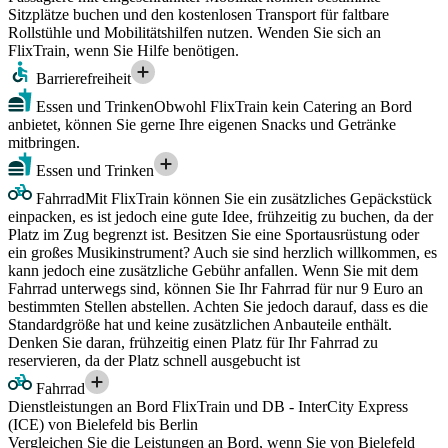
Sitzplätze buchen und den kostenlosen Transport für faltbare
Rollstühle und Mobilitätshilfen nutzen. Wenden Sie sich an
FlixTrain, wenn Sie Hilfe benötigen.
Barrierefreiheit
Essen und Trinken
Obwohl FlixTrain kein Catering an Bord
anbietet, können Sie gerne Ihre eigenen Snacks und Getränke
mitbringen.
Essen und Trinken
Fahrrad
Mit FlixTrain können Sie ein zusätzliches Gepäckstück
einpacken, es ist jedoch eine gute Idee, frühzeitig zu buchen, da der
Platz im Zug begrenzt ist. Besitzen Sie eine Sportausrüstung oder
ein großes Musikinstrument? Auch sie sind herzlich willkommen, es
kann jedoch eine zusätzliche Gebühr anfallen. Wenn Sie mit dem
Fahrrad unterwegs sind, können Sie Ihr Fahrrad für nur 9 Euro an
bestimmten Stellen abstellen. Achten Sie jedoch darauf, dass es die
Standardgröße hat und keine zusätzlichen Anbauteile enthält.
Denken Sie daran, frühzeitig einen Platz für Ihr Fahrrad zu
reservieren, da der Platz schnell ausgebucht ist
Fahrrad
Dienstleistungen an Bord FlixTrain und DB - InterCity Express
(ICE) von Bielefeld bis Berlin
Vergleichen Sie die Leistungen an Bord, wenn Sie von Bielefeld