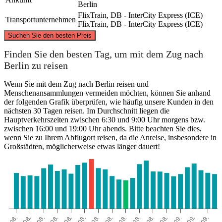
Berlin
FlixTrain, DB - InterCity Express (ICE)
Transportunternehmen
FlixTrain, DB - InterCity Express (ICE)
©
CARTO
, ©
OpenStreetMap
contributors
Suchen Sie den besten Preis
Finden Sie den besten Tag, um mit dem Zug nach
Berlin zu reisen
Wenn Sie mit dem Zug nach Berlin reisen und
Berlin
Menschenansammlungen vermeiden möchten, können Sie anhand
der folgenden Grafik überprüfen, wie häufig unsere Kunden in den
nächsten 30 Tagen reisen. Im Durchschnitt liegen die
Bielefeld
Hauptverkehrszeiten zwischen 6:30 und 9:00 Uhr morgens bzw.
zwischen 16:00 und 19:00 Uhr abends. Bitte beachten Sie dies,
wenn Sie zu Ihrem Abflugort reisen, da die Anreise, insbesondere in
Großstädten, möglicherweise etwas länger dauert!