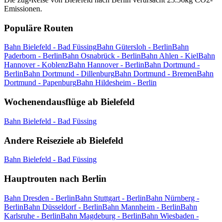
Emissionen.
Populäre Routen
Bahn Bielefeld - Bad Füssing
Bahn Gütersloh - Berlin
Bahn
Paderborn - Berlin
Bahn Osnabrück - Berlin
Bahn Ahlen - Kiel
Bahn
Hannover - Koblenz
Bahn Hannover - Berlin
Bahn Dortmund -
Berlin
Bahn Dortmund - Dillenburg
Bahn Dortmund - Bremen
Bahn
Dortmund - Papenburg
Bahn Hildesheim - Berlin
Wochenendausflüge ab Bielefeld
Bahn Bielefeld - Bad Füssing
Andere Reiseziele ab Bielefeld
Bahn Bielefeld - Bad Füssing
Hauptrouten nach Berlin
Bahn Dresden - Berlin
Bahn Stuttgart - Berlin
Bahn Nürnberg -
Berlin
Bahn Düsseldorf - Berlin
Bahn Mannheim - Berlin
Bahn
Karlsruhe - Berlin
Bahn Magdeburg - Berlin
Bahn Wiesbaden -