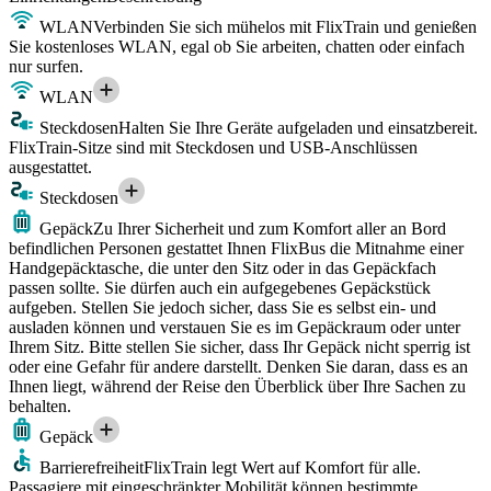
WLAN
Verbinden Sie sich mühelos mit FlixTrain und genießen
Sie kostenloses WLAN, egal ob Sie arbeiten, chatten oder einfach
nur surfen.
WLAN
Steckdosen
Halten Sie Ihre Geräte aufgeladen und einsatzbereit.
FlixTrain-Sitze sind mit Steckdosen und USB-Anschlüssen
ausgestattet.
Steckdosen
Gepäck
Zu Ihrer Sicherheit und zum Komfort aller an Bord
befindlichen Personen gestattet Ihnen FlixBus die Mitnahme einer
Handgepäcktasche, die unter den Sitz oder in das Gepäckfach
passen sollte. Sie dürfen auch ein aufgegebenes Gepäckstück
aufgeben. Stellen Sie jedoch sicher, dass Sie es selbst ein- und
ausladen können und verstauen Sie es im Gepäckraum oder unter
Ihrem Sitz. Bitte stellen Sie sicher, dass Ihr Gepäck nicht sperrig ist
oder eine Gefahr für andere darstellt. Denken Sie daran, dass es an
Ihnen liegt, während der Reise den Überblick über Ihre Sachen zu
behalten.
Gepäck
Barrierefreiheit
FlixTrain legt Wert auf Komfort für alle.
Passagiere mit eingeschränkter Mobilität können bestimmte