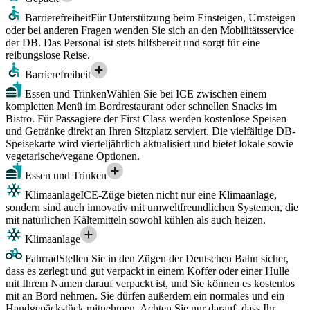
Barrierefreiheit
Für Unterstützung beim Einsteigen, Umsteigen
oder bei anderen Fragen wenden Sie sich an den Mobilitätsservice
der DB. Das Personal ist stets hilfsbereit und sorgt für eine
reibungslose Reise.
Barrierefreiheit
Essen und Trinken
Wählen Sie bei ICE zwischen einem
kompletten Menü im Bordrestaurant oder schnellen Snacks im
Bistro. Für Passagiere der First Class werden kostenlose Speisen
und Getränke direkt an Ihren Sitzplatz serviert. Die vielfältige DB-
Speisekarte wird vierteljährlich aktualisiert und bietet lokale sowie
vegetarische/vegane Optionen.
Essen und Trinken
Klimaanlage
ICE-Züge bieten nicht nur eine Klimaanlage,
sondern sind auch innovativ mit umweltfreundlichen Systemen, die
mit natürlichen Kältemitteln sowohl kühlen als auch heizen.
Klimaanlage
Fahrrad
Stellen Sie in den Zügen der Deutschen Bahn sicher,
dass es zerlegt und gut verpackt in einem Koffer oder einer Hülle
mit Ihrem Namen darauf verpackt ist, und Sie können es kostenlos
mit an Bord nehmen. Sie dürfen außerdem ein normales und ein
Handgepäckstück mitnehmen. Achten Sie nur darauf, dass Ihr