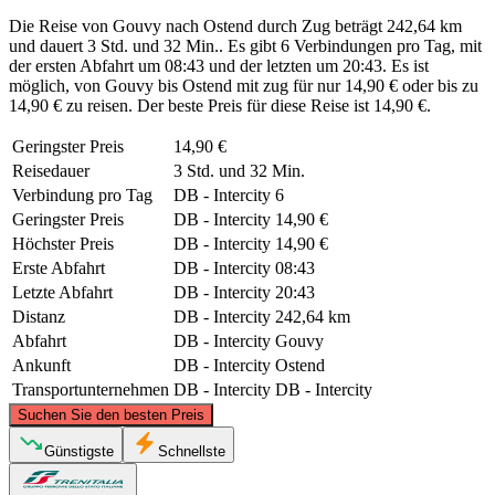
Die Reise von Gouvy nach Ostend durch Zug beträgt 242,64 km
und dauert 3 Std. und 32 Min.. Es gibt 6 Verbindungen pro Tag, mit
der ersten Abfahrt um 08:43 und der letzten um 20:43. Es ist
möglich, von Gouvy bis Ostend mit zug für nur 14,90 € oder bis zu
14,90 € zu reisen. Der beste Preis für diese Reise ist 14,90 €.
Geringster Preis
14,90 €
Reisedauer
3 Std. und 32 Min.
Verbindung pro Tag
DB - Intercity
6
Geringster Preis
DB - Intercity
14,90 €
Höchster Preis
DB - Intercity
14,90 €
Erste Abfahrt
DB - Intercity
08:43
Letzte Abfahrt
DB - Intercity
20:43
Distanz
DB - Intercity
242,64 km
Abfahrt
DB - Intercity
Gouvy
Ankunft
DB - Intercity
Ostend
Transportunternehmen
DB - Intercity
DB - Intercity
©
CARTO
, ©
OpenStreetMap
contributors
Suchen Sie den besten Preis
Günstigste
Schnellste
Ostend