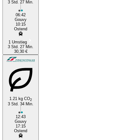
3 Std. 27 Min.
06:42
Gouvy
10:15
Ostend
1 Umstieg
3 Std. 27 Min.
30,30 €
1.21 kg CO
2
3 Std. 34 Min.
12:43
Gouvy
17:15
Ostend