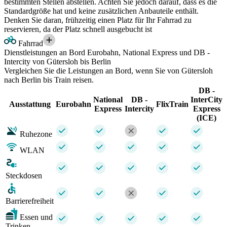
bestimmten Stellen abstellen. Achten Sie jedoch darauf, dass es die
Standardgröße hat und keine zusätzlichen Anbauteile enthält.
Denken Sie daran, frühzeitig einen Platz für Ihr Fahrrad zu
reservieren, da der Platz schnell ausgebucht ist
Fahrrad
Dienstleistungen an Bord Eurobahn, National Express und DB -
Intercity von Gütersloh bis Berlin
Vergleichen Sie die Leistungen an Bord, wenn Sie von Gütersloh
nach Berlin bis Train reisen.
DB -
National
DB -
InterCity
Ausstattung
Eurobahn
FlixTrain
Express
Intercity
Express
(ICE)
Ruhezone
WLAN
Steckdosen
Barrierefreiheit
Essen und
Trinken