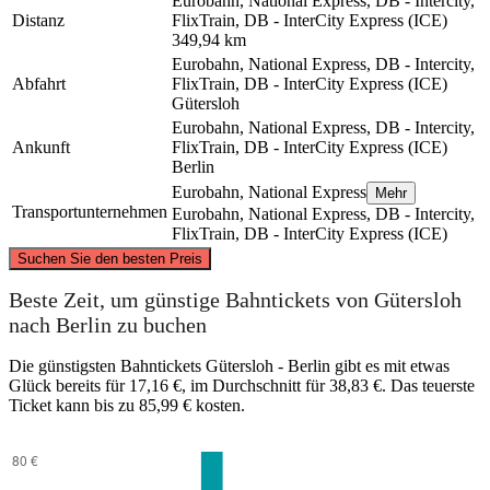
Eurobahn, National Express, DB - Intercity,
Distanz
FlixTrain, DB - InterCity Express (ICE)
349,94 km
Eurobahn, National Express, DB - Intercity,
Abfahrt
FlixTrain, DB - InterCity Express (ICE)
Gütersloh
Eurobahn, National Express, DB - Intercity,
Ankunft
FlixTrain, DB - InterCity Express (ICE)
Berlin
Eurobahn, National Express
Mehr
Transportunternehmen
Eurobahn, National Express, DB - Intercity,
FlixTrain, DB - InterCity Express (ICE)
©
CARTO
, ©
OpenStreetMap
contributors
Suchen Sie den besten Preis
Beste Zeit, um günstige Bahntickets von Gütersloh
nach Berlin zu buchen
Berlin
Die günstigsten Bahntickets Gütersloh - Berlin gibt es mit etwas
Glück bereits für 17,16 €, im Durchschnitt für 38,83 €. Das teuerste
Ticket kann bis zu 85,99 € kosten.
Gütersloh