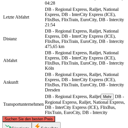
04:28
DB - Regional Express, Railjet, National
Express, DB - InterCity Express (ICE),
Letzte Abfahrt
FlixBus, FlixTrain, EuroCity, DB - Intercity
21:54
DB - Regional Express, Railjet, National
Express, DB - InterCity Express (ICE),
Distanz
FlixBus, FlixTrain, EuroCity, DB - Intercity
475,65 km
DB - Regional Express, Railjet, National
Express, DB - InterCity Express (ICE),
Abfahrt
FlixBus, FlixTrain, EuroCity, DB - Intercity
Köln
DB - Regional Express, Railjet, National
Express, DB - InterCity Express (ICE),
Ankunft
FlixBus, FlixTrain, EuroCity, DB - Intercity
Dresden
DB - Regional Express, Railjet
DB -
Mehr
Regional Express, Railjet, National Express,
Transportunternehmen
DB - InterCity Express (ICE), FlixBus,
FlixTrain, EuroCity, DB - Intercity
©
CARTO
, ©
OpenStreetMap
contributors
Suchen Sie den besten Preis