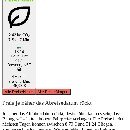
2.42 kg CO
2
7 Std. 7 Min.
16:14
KöLn, Hbf
23:21
Dresden, NST
direkt
7 Std. 7 Min.
45,98 €
Alle Preise
Heute
Alle Preise
Morgen
Preis je näher das Abreisedatum rückt
Je näher das Abfahrtsdatum rückt, desto höher kann es sein, dass
Bahngesellschaften höhere Fahrpreise verlangen. Die Preise in den
nächsten Tagen können zwischen 8,79 € und 51,24 € liegen,
können sich jedoch ändern. Wir empfehlen Ihnen, so früh wie