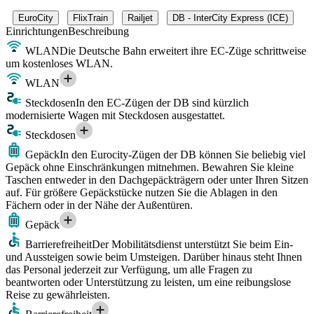
EuroCity
FlixTrain
Railjet
DB - InterCity Express (ICE)
Einrichtungen
Beschreibung
WLAN
Die Deutsche Bahn erweitert ihre EC-Züge schrittweise
um kostenloses WLAN.
WLAN
Steckdosen
In den EC-Zügen der DB sind kürzlich
modernisierte Wagen mit Steckdosen ausgestattet.
Steckdosen
Gepäck
In den Eurocity-Zügen der DB können Sie beliebig viel
Gepäck ohne Einschränkungen mitnehmen. Bewahren Sie kleine
Taschen entweder in den Dachgepäckträgern oder unter Ihren Sitzen
auf. Für größere Gepäckstücke nutzen Sie die Ablagen in den
Fächern oder in der Nähe der Außentüren.
Gepäck
Barrierefreiheit
Der Mobilitätsdienst unterstützt Sie beim Ein-
und Aussteigen sowie beim Umsteigen. Darüber hinaus steht Ihnen
das Personal jederzeit zur Verfügung, um alle Fragen zu
beantworten oder Unterstützung zu leisten, um eine reibungslose
Reise zu gewährleisten.