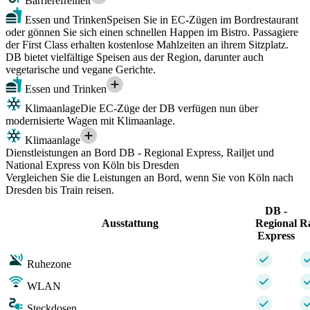
Barrierefreiheit
Essen und Trinken
Speisen Sie in EC-Zügen im Bordrestaurant
oder gönnen Sie sich einen schnellen Happen im Bistro. Passagiere
der First Class erhalten kostenlose Mahlzeiten an ihrem Sitzplatz.
DB bietet vielfältige Speisen aus der Region, darunter auch
vegetarische und vegane Gerichte.
Essen und Trinken
Klimaanlage
Die EC-Züge der DB verfügen nun über
modernisierte Wagen mit Klimaanlage.
Klimaanlage
Dienstleistungen an Bord DB - Regional Express, Railjet und
National Express von Köln bis Dresden
Vergleichen Sie die Leistungen an Bord, wenn Sie von Köln nach
Dresden bis Train reisen.
DB -
Ausstattung
Regional
Ra
Express
Ruhezone
WLAN
Steckdosen