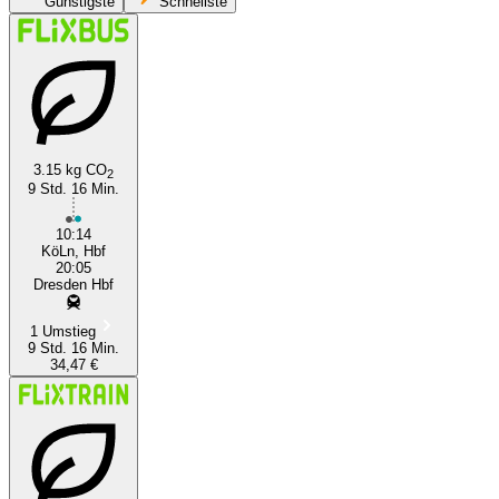
Günstigste
Schnellste
Dresden
Cologne
3.15 kg CO
2
9 Std. 16 Min.
10:14
KöLn, Hbf
20:05
Dresden Hbf
1 Umstieg
9 Std. 16 Min.
34,47 €