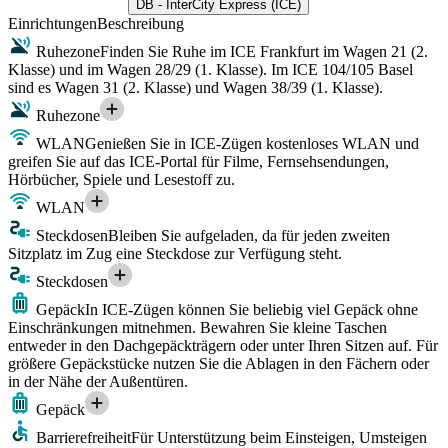
DB - InterCity Express (ICE)
Einrichtungen
Beschreibung
Ruhezone
Finden Sie Ruhe im ICE Frankfurt im Wagen 21 (2.
Klasse) und im Wagen 28/29 (1. Klasse). Im ICE 104/105 Basel
sind es Wagen 31 (2. Klasse) und Wagen 38/39 (1. Klasse).
Ruhezone
WLAN
Genießen Sie in ICE-Zügen kostenloses WLAN und
greifen Sie auf das ICE-Portal für Filme, Fernsehsendungen,
Hörbücher, Spiele und Lesestoff zu.
WLAN
Steckdosen
Bleiben Sie aufgeladen, da für jeden zweiten
Sitzplatz im Zug eine Steckdose zur Verfügung steht.
Steckdosen
Gepäck
In ICE-Zügen können Sie beliebig viel Gepäck ohne
Einschränkungen mitnehmen. Bewahren Sie kleine Taschen
entweder in den Dachgepäckträgern oder unter Ihren Sitzen auf. Für
größere Gepäckstücke nutzen Sie die Ablagen in den Fächern oder
in der Nähe der Außentüren.
Gepäck
Barrierefreiheit
Für Unterstützung beim Einsteigen, Umsteigen