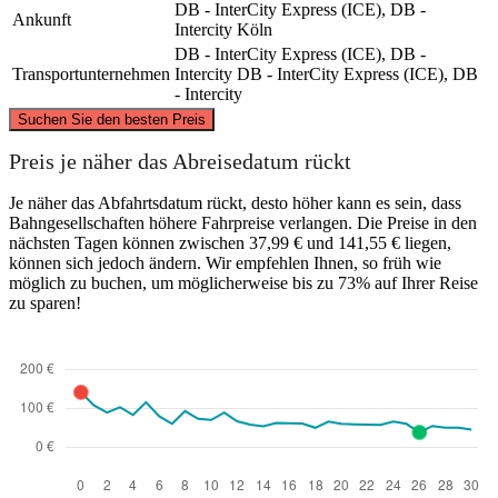
DB - InterCity Express (ICE), DB -
Ankunft
Intercity
Köln
DB - InterCity Express (ICE), DB -
Transportunternehmen
Intercity
DB - InterCity Express (ICE), DB
- Intercity
©
CARTO
, ©
OpenStreetMap
contributors
Suchen Sie den besten Preis
Cologne
Preis je näher das Abreisedatum rückt
Je näher das Abfahrtsdatum rückt, desto höher kann es sein, dass
Bahngesellschaften höhere Fahrpreise verlangen. Die Preise in den
nächsten Tagen können zwischen 37,99 € und 141,55 € liegen,
können sich jedoch ändern. Wir empfehlen Ihnen, so früh wie
möglich zu buchen, um möglicherweise bis zu 73% auf Ihrer Reise
zu sparen!
Munich