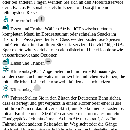
oder bei anderen Fragen wenden Sie sich an den Mobilitätsservice
der DB. Das Personal ist stets hilfsbereit und sorgt für eine
reibungslose Reise.
Barrierefreiheit
Essen und Trinken
Wählen Sie bei ICE zwischen einem
kompletten Menü im Bordrestaurant oder schnellen Snacks im
Bistro. Für Passagiere der First Class werden kostenlose Speisen
und Getränke direkt an Ihren Sitzplatz serviert. Die vielfältige DB-
Speisekarte wird vierteljährlich aktualisiert und bietet lokale sowie
vegetarische/vegane Optionen.
Essen und Trinken
Klimaanlage
ICE-Züge bieten nicht nur eine Klimaanlage,
sondern sind auch innovativ mit umweltfreundlichen Systemen, die
mit natürlichen Kältemitteln sowohl kühlen als auch heizen.
Klimaanlage
Fahrrad
Stellen Sie in den Zügen der Deutschen Bahn sicher,
dass es zerlegt und gut verpackt in einem Koffer oder einer Hülle
mit Ihrem Namen darauf verpackt ist, und Sie können es kostenlos
mit an Bord nehmen. Sie dürfen außerdem ein normales und ein
Handgepäckstück mitnehmen. Achten Sie nur darauf, dass Ihr
Fahrrad nicht anderen Reisenden im Weg steht oder die Gänge
blockiert. Hinweis: Spezielle Fahrräder sind nicht gestattet, aber