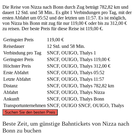
Die Reise von Nizza nach Bonn durch Zug beträgt 782,82 km und
dauert 12 Std. und 58 Min.. Es gibt 1 Verbindungen pro Tag, mit der
ersten Abfahrt um 05:52 und der letzten um 11:57. Es ist möglich,
von Nizza bis Bonn mit zug für nur 119,00 € oder bis zu 312,00 €
zu reisen. Der beste Preis für diese Reise ist 119,00 €.
Geringster Preis
119,00 €
Reisedauer
12 Std. und 58 Min.
Verbindung pro Tag
SNCF, OUIGO, Thalys
1
Geringster Preis
SNCF, OUIGO, Thalys
119,00 €
Höchster Preis
SNCF, OUIGO, Thalys
312,00 €
Erste Abfahrt
SNCF, OUIGO, Thalys
05:52
Letzte Abfahrt
SNCF, OUIGO, Thalys
11:57
Distanz
SNCF, OUIGO, Thalys
782,82 km
Abfahrt
SNCF, OUIGO, Thalys
Nizza
Ankunft
SNCF, OUIGO, Thalys
Bonn
Transportunternehmen
SNCF, OUIGO
SNCF, OUIGO, Thalys
©
CARTO
, ©
OpenStreetMap
contributors
Suchen Sie den besten Preis
Beste Zeit, um günstige Bahntickets von Nizza nach
Bonn zu buchen