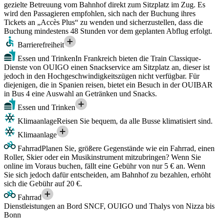
gezielte Betreuung vom Bahnhof direkt zum Sitzplatz im Zug. Es
wird den Passagieren empfohlen, sich nach der Buchung ihres
Tickets an „Accès Plus“ zu wenden und sicherzustellen, dass die
Buchung mindestens 48 Stunden vor dem geplanten Abflug erfolgt.
Barrierefreiheit
Essen und Trinken
In Frankreich bieten die Train Classique-
Dienste von OUIGO einen Snackservice am Sitzplatz an, dieser ist
jedoch in den Hochgeschwindigkeitszügen nicht verfügbar. Für
diejenigen, die in Spanien reisen, bietet ein Besuch in der OUIBAR
in Bus 4 eine Auswahl an Getränken und Snacks.
Essen und Trinken
Klimaanlage
Reisen Sie bequem, da alle Busse klimatisiert sind.
Klimaanlage
Fahrrad
Planen Sie, größere Gegenstände wie ein Fahrrad, einen
Roller, Skier oder ein Musikinstrument mitzubringen? Wenn Sie
online im Voraus buchen, fällt eine Gebühr von nur 5 € an. Wenn
Sie sich jedoch dafür entscheiden, am Bahnhof zu bezahlen, erhöht
sich die Gebühr auf 20 €.
Fahrrad
Dienstleistungen an Bord SNCF, OUIGO und Thalys von Nizza bis
Bonn