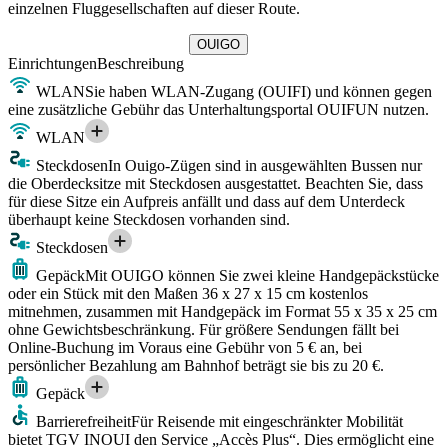
einzelnen Fluggesellschaften auf dieser Route.
OUIGO
Einrichtungen
Beschreibung
WLAN
Sie haben WLAN-Zugang (OUIFI) und können gegen
eine zusätzliche Gebühr das Unterhaltungsportal OUIFUN nutzen.
WLAN
Steckdosen
In Ouigo-Zügen sind in ausgewählten Bussen nur
die Oberdecksitze mit Steckdosen ausgestattet. Beachten Sie, dass
für diese Sitze ein Aufpreis anfällt und dass auf dem Unterdeck
überhaupt keine Steckdosen vorhanden sind.
Steckdosen
Gepäck
Mit OUIGO können Sie zwei kleine Handgepäckstücke
oder ein Stück mit den Maßen 36 x 27 x 15 cm kostenlos
mitnehmen, zusammen mit Handgepäck im Format 55 x 35 x 25 cm
ohne Gewichtsbeschränkung. Für größere Sendungen fällt bei
Online-Buchung im Voraus eine Gebühr von 5 € an, bei
persönlicher Bezahlung am Bahnhof beträgt sie bis zu 20 €.
Gepäck
Barrierefreiheit
Für Reisende mit eingeschränkter Mobilität
bietet TGV INOUI den Service „Accès Plus“. Dies ermöglicht eine