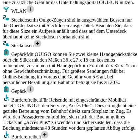
eine zusätzliche Gebühr das Unterhaltungsportal OUIFUN nutzen.
WLAN
Steckdosen
In Ouigo-Zügen sind in ausgewählten Bussen nur
die Oberdecksitze mit Steckdosen ausgestattet. Beachten Sie, dass
für diese Sitze ein Aufpreis anfällt und dass auf dem Unterdeck
überhaupt keine Steckdosen vorhanden sind.
Steckdosen
Gepäck
Mit OUIGO können Sie zwei kleine Handgepäckstücke
oder ein Stück mit den Maßen 36 x 27 x 15 cm kostenlos
mitnehmen, zusammen mit Handgepäck im Format 55 x 35 x 25 cm
ohne Gewichtsbeschränkung. Für größere Sendungen fällt bei
Online-Buchung im Voraus eine Gebühr von 5 € an, bei
persönlicher Bezahlung am Bahnhof beträgt sie bis zu 20 €.
Gepäck
Barrierefreiheit
Für Reisende mit eingeschränkter Mobilität
bietet TGV INOUI den Service „Accès Plus“. Dies ermöglicht eine
gezielte Betreuung vom Bahnhof direkt zum Sitzplatz im Zug. Es
wird den Passagieren empfohlen, sich nach der Buchung ihres
Tickets an „Accès Plus“ zu wenden und sicherzustellen, dass die
Buchung mindestens 48 Stunden vor dem geplanten Abflug erfolgt.
Barrierefreiheit