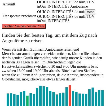
OUIGO, INTERCITÉS de nuit, TGV
Ankunft
inOui, INTERCITÉS
Angoulême
OUIGO, INTERCITÉS de nuit
Mehr
Transportunternehmen
OUIGO, INTERCITÉS de nuit, TGV
inOui, INTERCITÉS
©
CARTO
, ©
OpenStreetMap
contributors
Suchen Sie den besten Preis
Paris
Finden Sie den besten Tag, um mit dem Zug nach
Angoulême zu reisen
Wenn Sie mit dem Zug nach Angoulême reisen und
Menschenansammlungen vermeiden möchten, können Sie anhand
der folgenden Grafik überprüfen, wie häufig unsere Kunden in den
nächsten 30 Tagen reisen. Im Durchschnitt liegen die
Hauptverkehrszeiten zwischen 6:30 und 9:00 Uhr morgens bzw.
zwischen 16:00 und 19:00 Uhr abends. Bitte beachten Sie dies,
wenn Sie zu Ihrem Abflugort reisen, da die Anreise, insbesondere in
Großstädten, möglicherweise etwas länger dauert!
Angoulême