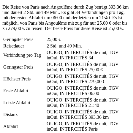
Die Reise von Paris nach Angoulême durch Zug beträgt 393,36 km
und dauert 2 Std. und 49 Min.. Es gibt 34 Verbindungen pro Tag,
mit der ersten Abfahrt um 06:00 und der letzten um 21:40. Es ist
möglich, von Paris bis Angoulême mit zug für nur 25,00 € oder bis
zu 279,00 € zu reisen. Der beste Preis für diese Reise ist 25,00 €.
Geringster Preis
25,00 €
Reisedauer
2 Std. und 49 Min.
OUIGO, INTERCITÉS de nuit, TGV
Verbindung pro Tag
inOui, INTERCITÉS
34
OUIGO, INTERCITÉS de nuit, TGV
Geringster Preis
inOui, INTERCITÉS
25,00 €
OUIGO, INTERCITÉS de nuit, TGV
Höchster Preis
inOui, INTERCITÉS
279,00 €
OUIGO, INTERCITÉS de nuit, TGV
Erste Abfahrt
inOui, INTERCITÉS
06:00
OUIGO, INTERCITÉS de nuit, TGV
Letzte Abfahrt
inOui, INTERCITÉS
21:40
OUIGO, INTERCITÉS de nuit, TGV
Distanz
inOui, INTERCITÉS
393,36 km
OUIGO, INTERCITÉS de nuit, TGV
Abfahrt
inOui, INTERCITÉS
Paris