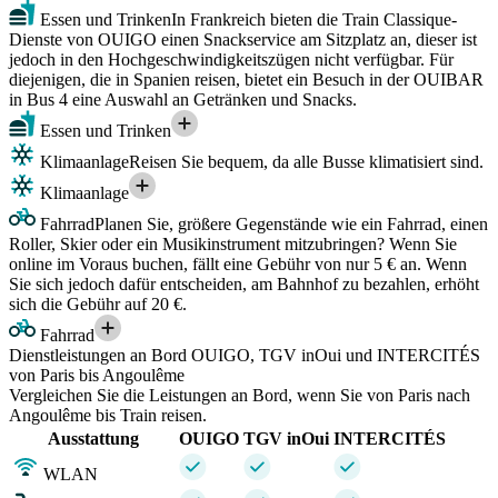
Essen und Trinken
In Frankreich bieten die Train Classique-
Dienste von OUIGO einen Snackservice am Sitzplatz an, dieser ist
jedoch in den Hochgeschwindigkeitszügen nicht verfügbar. Für
diejenigen, die in Spanien reisen, bietet ein Besuch in der OUIBAR
in Bus 4 eine Auswahl an Getränken und Snacks.
Essen und Trinken
Klimaanlage
Reisen Sie bequem, da alle Busse klimatisiert sind.
Klimaanlage
Fahrrad
Planen Sie, größere Gegenstände wie ein Fahrrad, einen
Roller, Skier oder ein Musikinstrument mitzubringen? Wenn Sie
online im Voraus buchen, fällt eine Gebühr von nur 5 € an. Wenn
Sie sich jedoch dafür entscheiden, am Bahnhof zu bezahlen, erhöht
sich die Gebühr auf 20 €.
Fahrrad
Dienstleistungen an Bord OUIGO, TGV inOui und INTERCITÉS
von Paris bis Angoulême
Vergleichen Sie die Leistungen an Bord, wenn Sie von Paris nach
Angoulême bis Train reisen.
Ausstattung
OUIGO
TGV inOui
INTERCITÉS
WLAN