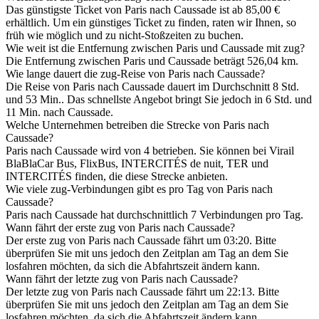
Das günstigste Ticket von Paris nach Caussade ist ab 85,00 €
erhältlich. Um ein günstiges Ticket zu finden, raten wir Ihnen, so
früh wie möglich und zu nicht-Stoßzeiten zu buchen.
Wie weit ist die Entfernung zwischen Paris und Caussade mit zug?
Die Entfernung zwischen Paris und Caussade beträgt 526,04 km.
Wie lange dauert die zug-Reise von Paris nach Caussade?
Die Reise von Paris nach Caussade dauert im Durchschnitt 8 Std.
und 53 Min.. Das schnellste Angebot bringt Sie jedoch in 6 Std. und
11 Min. nach Caussade.
Welche Unternehmen betreiben die Strecke von Paris nach
Caussade?
Paris nach Caussade wird von 4 betrieben. Sie können bei Virail
BlaBlaCar Bus, FlixBus, INTERCITÉS de nuit, TER und
INTERCITÉS finden, die diese Strecke anbieten.
Wie viele zug-Verbindungen gibt es pro Tag von Paris nach
Caussade?
Paris nach Caussade hat durchschnittlich 7 Verbindungen pro Tag.
Wann fährt der erste zug von Paris nach Caussade?
Der erste zug von Paris nach Caussade fährt um 03:20. Bitte
überprüfen Sie mit uns jedoch den Zeitplan am Tag an dem Sie
losfahren möchten, da sich die Abfahrtszeit ändern kann.
Wann fährt der letzte zug von Paris nach Caussade?
Der letzte zug von Paris nach Caussade fährt um 22:13. Bitte
überprüfen Sie mit uns jedoch den Zeitplan am Tag an dem Sie
losfahren möchten, da sich die Abfahrtszeit ändern kann.