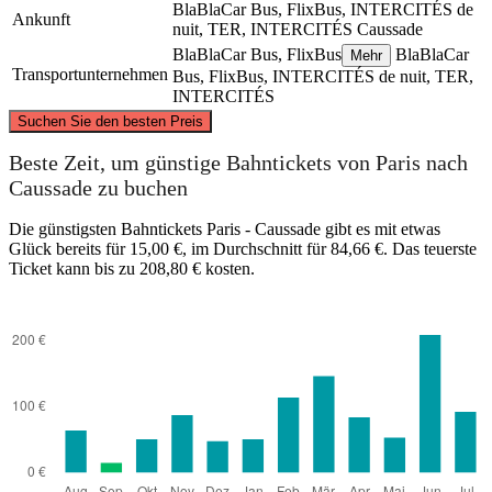
BlaBlaCar Bus, FlixBus, INTERCITÉS de
Ankunft
nuit, TER, INTERCITÉS
Caussade
BlaBlaCar Bus, FlixBus
BlaBlaCar
Mehr
Transportunternehmen
Bus, FlixBus, INTERCITÉS de nuit, TER,
INTERCITÉS
©
CARTO
, ©
OpenStreetMap
contributors
Suchen Sie den besten Preis
Paris
Beste Zeit, um günstige Bahntickets von Paris nach
Caussade zu buchen
Die günstigsten Bahntickets Paris - Caussade gibt es mit etwas
Glück bereits für 15,00 €, im Durchschnitt für 84,66 €. Das teuerste
Ticket kann bis zu 208,80 € kosten.
Caussade