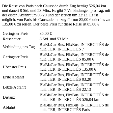
Die Reise von Paris nach Caussade durch Zug beträgt 526,04 km
und dauert 8 Std. und 53 Min.. Es gibt 7 Verbindungen pro Tag, mit
der ersten Abfahrt um 03:20 und der letzten um 22:13. Es ist
möglich, von Paris bis Caussade mit zug für nur 85,00 € oder bis zu
135,00 € zu reisen. Der beste Preis für diese Reise ist 85,00 €.
Geringster Preis
85,00 €
Reisedauer
8 Std. und 53 Min.
BlaBlaCar Bus, FlixBus, INTERCITÉS de
Verbindung pro Tag
nuit, TER, INTERCITÉS
7
BlaBlaCar Bus, FlixBus, INTERCITÉS de
Geringster Preis
nuit, TER, INTERCITÉS
85,00 €
BlaBlaCar Bus, FlixBus, INTERCITÉS de
Höchster Preis
nuit, TER, INTERCITÉS
135,00 €
BlaBlaCar Bus, FlixBus, INTERCITÉS de
Erste Abfahrt
nuit, TER, INTERCITÉS
03:20
BlaBlaCar Bus, FlixBus, INTERCITÉS de
Letzte Abfahrt
nuit, TER, INTERCITÉS
22:13
BlaBlaCar Bus, FlixBus, INTERCITÉS de
Distanz
nuit, TER, INTERCITÉS
526,04 km
BlaBlaCar Bus, FlixBus, INTERCITÉS de
Abfahrt
nuit, TER, INTERCITÉS
Paris