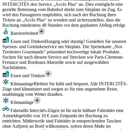
INTERCITÉS den Service „Accès Plus“ an. Dies ermöglicht eine
gezielte Betreuung vom Bahnhof direkt zum Sitzplatz im Zug. Es
wird den Passagieren empfohlen, sich nach der Buchung ihres
Tickets an „Accès Plus“ zu wenden und sicherzustellen, dass die
Buchung mindestens 48 Stunden vor dem geplanten Abflug erfolgt.
Barrierefreiheit
Essen und Trinken
Hungrig oder durstig? Genießen Sie unseren
Speisen- und Getränkeservice am Sitzplatz. Die Speisekarte „Nos
Territoires Gourmands“ präsentiert hochwertige lokale Produkte.
Suchen Sie nach diesem Service auf Strecken wie Paris-Clermont-
Ferrance und Bordeaux-Marseille sowie auf ausgewählten
Nachtfahrten.
Essen und Trinken
Klimaanlage
Bleiben Sie kühl und bequem. Alle INTERCITÉS-
Züge sind klimatisiert und sorgen so für eine angenehme Reise,
unabhängig vom Wetter draußen.
Klimaanlage
Fahrrad
In Intercités-Zügen ist für nicht faltbare Fahrräder eine
Anmeldegebühr von 10 € zum Zeitpunkt der Buchung zu
entrichten. Mittlerweile sind Falträder in entsprechenden Taschen
ohne Aufpreis an Bord willkommen, sofern deren Maße im