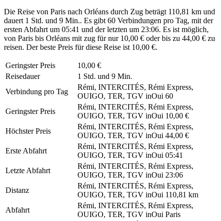
Die Reise von Paris nach Orléans durch Zug beträgt 110,81 km und
dauert 1 Std. und 9 Min.. Es gibt 60 Verbindungen pro Tag, mit der
ersten Abfahrt um 05:41 und der letzten um 23:06. Es ist möglich,
von Paris bis Orléans mit zug für nur 10,00 € oder bis zu 44,00 € zu
reisen. Der beste Preis für diese Reise ist 10,00 €.
Geringster Preis
10,00 €
Reisedauer
1 Std. und 9 Min.
Rémi, INTERCITÉS, Rémi Express,
Verbindung pro Tag
OUIGO, TER, TGV inOui
60
Rémi, INTERCITÉS, Rémi Express,
Geringster Preis
OUIGO, TER, TGV inOui
10,00 €
Rémi, INTERCITÉS, Rémi Express,
Höchster Preis
OUIGO, TER, TGV inOui
44,00 €
Rémi, INTERCITÉS, Rémi Express,
Erste Abfahrt
OUIGO, TER, TGV inOui
05:41
Rémi, INTERCITÉS, Rémi Express,
Letzte Abfahrt
OUIGO, TER, TGV inOui
23:06
Rémi, INTERCITÉS, Rémi Express,
Distanz
OUIGO, TER, TGV inOui
110,81 km
Rémi, INTERCITÉS, Rémi Express,
Abfahrt
OUIGO, TER, TGV inOui
Paris