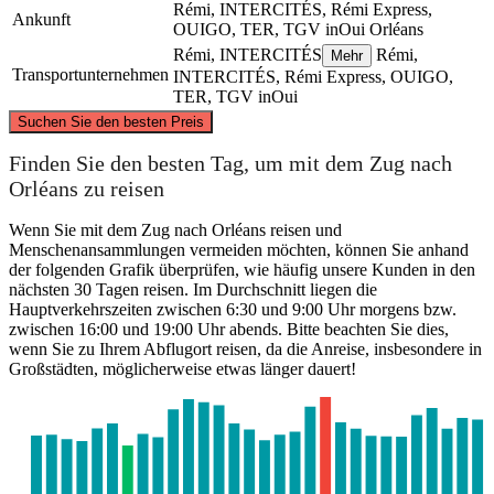
Rémi, INTERCITÉS, Rémi Express,
Ankunft
OUIGO, TER, TGV inOui
Orléans
Rémi, INTERCITÉS
Rémi,
Mehr
Transportunternehmen
INTERCITÉS, Rémi Express, OUIGO,
TER, TGV inOui
©
CARTO
, ©
OpenStreetMap
contributors
Suchen Sie den besten Preis
Paris
Finden Sie den besten Tag, um mit dem Zug nach
Orléans zu reisen
Wenn Sie mit dem Zug nach Orléans reisen und
Menschenansammlungen vermeiden möchten, können Sie anhand
der folgenden Grafik überprüfen, wie häufig unsere Kunden in den
nächsten 30 Tagen reisen. Im Durchschnitt liegen die
Hauptverkehrszeiten zwischen 6:30 und 9:00 Uhr morgens bzw.
zwischen 16:00 und 19:00 Uhr abends. Bitte beachten Sie dies,
wenn Sie zu Ihrem Abflugort reisen, da die Anreise, insbesondere in
Großstädten, möglicherweise etwas länger dauert!
Orléans