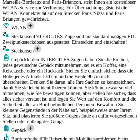
Marseille-Bordeaux und Paris-Briançon, steht Ihnen ein kostenloser
WLAN-Service zur Verfügung. Für Übernachtungsgäste ist die
WLAN-Konnektivität auf den Strecken Paris-Nizza und Paris-
Briançon gewährleistet.
WLAN
Steckdosen
INTERCITÉS-Züge sind mit standardmäßigen EU-
Zweipunktsteckdosen ausgestattet. Einstecken und einschalten!
Steckdosen
Gepäck
In den INTERCITÉS-Zügen haben Sie die Freiheit,
jedes gewünschte Gepäck mitzunehmen, sei es ein Koffer, eine
Reisetasche oder ein Rucksack. Stellen Sie einfach sicher, dass die
Höhe jedes Artikels 130 cm und die Breite 90 cm nicht
überschreitet. Denken Sie daran, alle Ihre Sachen zu kennzeichnen,
damit Sie sie leicht identifizieren können. Sie können zwar so viel
mitnehmen, wie Sie bewältigen können, aber stellen Sie sicher, dass
alles sicher verstaut ist, und legen Sie Wert auf den Komfort und die
Sicherheit aller an Bord befindlichen Personen. Bewahren Sie
kleinere Gegenstände in der Nähe auf, beispielsweise unter Ihrem
Sitz, und platzieren Sie größere Gegenstände an dafür vorgesehenen
Stellen oder entlang des Gangs.
Gepäck
Barrierefreiheit
Für Reisende mit Mobilitätsproblemen bietet