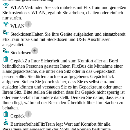
WLAN
Verbinden Sie sich mühelos mit FlixTrain und genießen
Sie kostenloses WLAN, egal ob Sie arbeiten, chatten oder einfach
nur surfen.
WLAN
Steckdosen
Halten Sie Ihre Geräte aufgeladen und einsatzbereit.
FlixTrain-Sitze sind mit Steckdosen und USB-Anschlüssen
ausgestattet.
Steckdosen
Gepäck
Zu Ihrer Sicherheit und zum Komfort aller an Bord
befindlichen Personen gestattet Ihnen FlixBus die Mitnahme einer
Handgepäcktasche, die unter den Sitz oder in das Gepäckfach
passen sollte. Sie dürfen auch ein aufgegebenes Gepäckstück
aufgeben. Stellen Sie jedoch sicher, dass Sie es selbst ein- und
ausladen können und verstauen Sie es im Gepäckraum oder unter
Ihrem Sitz. Bitte stellen Sie sicher, dass Ihr Gepäck nicht sperrig ist
oder eine Gefahr für andere darstellt. Denken Sie daran, dass es an
Ihnen liegt, während der Reise den Überblick über Ihre Sachen zu
behalten.
Gepäck
Barrierefreiheit
FlixTrain legt Wert auf Komfort für alle.
Passagiere mit eingeschränkter Mobilität können bestimmte