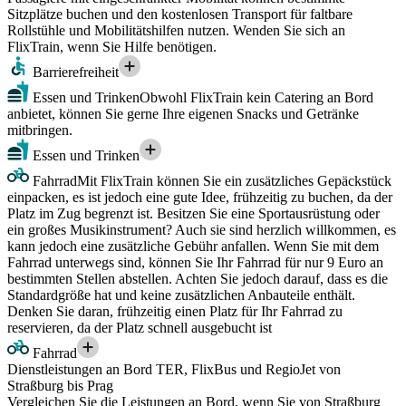
Sitzplätze buchen und den kostenlosen Transport für faltbare
Rollstühle und Mobilitätshilfen nutzen. Wenden Sie sich an
FlixTrain, wenn Sie Hilfe benötigen.
Barrierefreiheit
Essen und Trinken
Obwohl FlixTrain kein Catering an Bord
anbietet, können Sie gerne Ihre eigenen Snacks und Getränke
mitbringen.
Essen und Trinken
Fahrrad
Mit FlixTrain können Sie ein zusätzliches Gepäckstück
einpacken, es ist jedoch eine gute Idee, frühzeitig zu buchen, da der
Platz im Zug begrenzt ist. Besitzen Sie eine Sportausrüstung oder
ein großes Musikinstrument? Auch sie sind herzlich willkommen, es
kann jedoch eine zusätzliche Gebühr anfallen. Wenn Sie mit dem
Fahrrad unterwegs sind, können Sie Ihr Fahrrad für nur 9 Euro an
bestimmten Stellen abstellen. Achten Sie jedoch darauf, dass es die
Standardgröße hat und keine zusätzlichen Anbauteile enthält.
Denken Sie daran, frühzeitig einen Platz für Ihr Fahrrad zu
reservieren, da der Platz schnell ausgebucht ist
Fahrrad
Dienstleistungen an Bord TER, FlixBus und RegioJet von
Straßburg bis Prag
Vergleichen Sie die Leistungen an Bord, wenn Sie von Straßburg