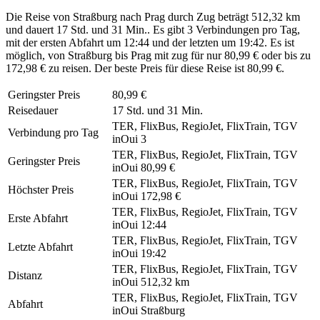
Die Reise von Straßburg nach Prag durch Zug beträgt 512,32 km
und dauert 17 Std. und 31 Min.. Es gibt 3 Verbindungen pro Tag,
mit der ersten Abfahrt um 12:44 und der letzten um 19:42. Es ist
möglich, von Straßburg bis Prag mit zug für nur 80,99 € oder bis zu
172,98 € zu reisen. Der beste Preis für diese Reise ist 80,99 €.
Geringster Preis
80,99 €
Reisedauer
17 Std. und 31 Min.
TER, FlixBus, RegioJet, FlixTrain, TGV
Verbindung pro Tag
inOui
3
TER, FlixBus, RegioJet, FlixTrain, TGV
Geringster Preis
inOui
80,99 €
TER, FlixBus, RegioJet, FlixTrain, TGV
Höchster Preis
inOui
172,98 €
TER, FlixBus, RegioJet, FlixTrain, TGV
Erste Abfahrt
inOui
12:44
TER, FlixBus, RegioJet, FlixTrain, TGV
Letzte Abfahrt
inOui
19:42
TER, FlixBus, RegioJet, FlixTrain, TGV
Distanz
inOui
512,32 km
TER, FlixBus, RegioJet, FlixTrain, TGV
Abfahrt
inOui
Straßburg