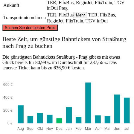
TER, FlixBus, RegioJet, FlixTrain, TGV
Ankunft
inOui
Prag
TER, FlixBus
TER, FlixBus,
Mehr
Transportunternehmen
RegioJet, FlixTrain, TGV inOui
©
CARTO
, ©
OpenStreetMap
contributors
Suchen Sie den besten Preis
Beste Zeit, um günstige Bahntickets von Straßburg
nach Prag zu buchen
Prague
Die günstigsten Bahntickets Straßburg - Prag gibt es mit etwas
Glück bereits für 80,99 €, im Durchschnitt für 237,66 €. Das
teuerste Ticket kann bis zu 636,90 € kosten.
Strasbourg