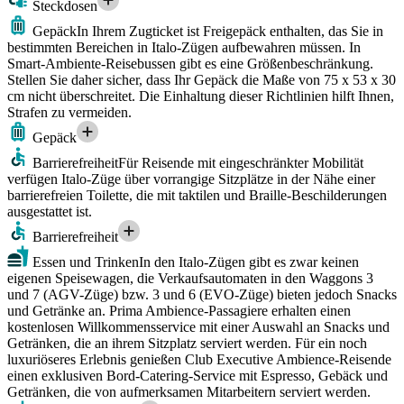
Steckdosen
Gepäck
In Ihrem Zugticket ist Freigepäck enthalten, das Sie in
bestimmten Bereichen in Italo-Zügen aufbewahren müssen. In
Smart-Ambiente-Reisebussen gibt es eine Größenbeschränkung.
Stellen Sie daher sicher, dass Ihr Gepäck die Maße von 75 x 53 x 30
cm nicht überschreitet. Die Einhaltung dieser Richtlinien hilft Ihnen,
Strafen zu vermeiden.
Gepäck
Barrierefreiheit
Für Reisende mit eingeschränkter Mobilität
verfügen Italo-Züge über vorrangige Sitzplätze in der Nähe einer
barrierefreien Toilette, die mit taktilen und Braille-Beschilderungen
ausgestattet ist.
Barrierefreiheit
Essen und Trinken
In den Italo-Zügen gibt es zwar keinen
eigenen Speisewagen, die Verkaufsautomaten in den Waggons 3
und 7 (AGV-Züge) bzw. 3 und 6 (EVO-Züge) bieten jedoch Snacks
und Getränke an. Prima Ambience-Passagiere erhalten einen
kostenlosen Willkommensservice mit einer Auswahl an Snacks und
Getränken, die an ihrem Sitzplatz serviert werden. Für ein noch
luxuriöseres Erlebnis genießen Club Executive Ambience-Reisende
einen exklusiven Bord-Catering-Service mit Espresso, Gebäck und
Getränken, die von aufmerksamen Mitarbeitern serviert werden.