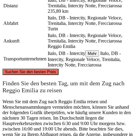
Italo, DB - Intercity, Regionale Veloce,
Distanz
Trenitalia, Intercity Notte, Frecciarossa
235,89 km
Italo, DB - Intercity, Regionale Veloce,
Abfahrt
Trenitalia, Intercity Notte, Frecciarossa
Turin
Italo, DB - Intercity, Regionale Veloce,
Ankunft
Trenitalia, Intercity Notte, Frecciarossa
Reggio Emilia
Italo, DB - Intercity
Italo, DB -
Mehr
Transportunternehmen
Intercity, Regionale Veloce, Trenitalia,
Intercity Notte, Frecciarossa
©
CARTO
, ©
OpenStreetMap
contributors
Suchen Sie den besten Preis
Finden Sie den besten Tag, um mit dem Zug nach
Reggio Emilia zu reisen
Wenn Sie mit dem Zug nach Reggio Emilia reisen und
Turin
Menschenansammlungen vermeiden möchten, können Sie anhand
der folgenden Grafik überprüfen, wie häufig unsere Kunden in den
nächsten 30 Tagen reisen. Im Durchschnitt liegen die
Reggio Emilia
Hauptverkehrszeiten zwischen 6:30 und 9:00 Uhr morgens bzw.
zwischen 16:00 und 19:00 Uhr abends. Bitte beachten Sie dies,
wenn Sie zu Ihrem Abflugort reisen, da die Anreise, insbesondere in