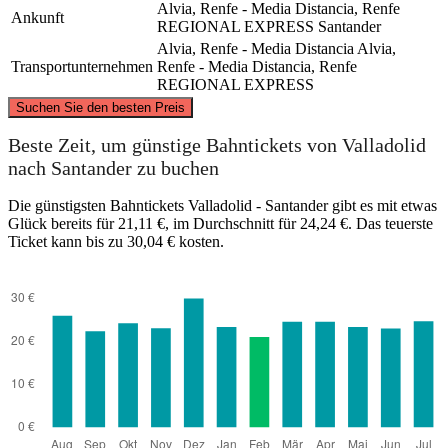
Alvia, Renfe - Media Distancia, Renfe
Ankunft
REGIONAL EXPRESS
Santander
Alvia, Renfe - Media Distancia
Alvia,
Transportunternehmen
Renfe - Media Distancia, Renfe
REGIONAL EXPRESS
©
CARTO
, ©
OpenStreetMap
contributors
Suchen Sie den besten Preis
Santander
Beste Zeit, um günstige Bahntickets von Valladolid
nach Santander zu buchen
Die günstigsten Bahntickets Valladolid - Santander gibt es mit etwas
Glück bereits für 21,11 €, im Durchschnitt für 24,24 €. Das teuerste
Ticket kann bis zu 30,04 € kosten.
Valladolid