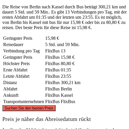
Die Reise von Berlin nach Kassel durch Bus beträgt 300,21 km und
dauert 5 Std. und 59 Min.. Es gibt 13 Verbindungen pro Tag, mit der
ersten Abfahrt um 01:35 und der letzten um 23:55. Es ist möglich,
von Berlin bis Kassel mit bus für nur 15,98 € oder bis zu 80,80 € zu
reisen. Der beste Preis für diese Reise ist 15,98 €.
Geringster Preis
15,98 €
Reisedauer
5 Std. und 59 Min.
Verbindung pro Tag
FlixBus
13
Geringster Preis
FlixBus
15,98 €
Höchster Preis
FlixBus
80,80 €
Erste Abfahrt
FlixBus
01:35
Letzte Abfahrt
FlixBus
23:55
Distanz
FlixBus
300,21 km
Abfahrt
FlixBus
Berlin
Ankunft
FlixBus
Kassel
Transportunternehmen
FlixBus
FlixBus
©
CARTO
, ©
OpenStreetMap
contributors
Suchen Sie den besten Preis
Preis je näher das Abreisedatum rückt
Berlin