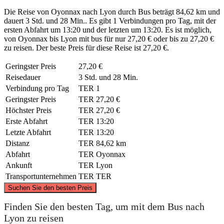
Die Reise von Oyonnax nach Lyon durch Bus beträgt 84,62 km und
dauert 3 Std. und 28 Min.. Es gibt 1 Verbindungen pro Tag, mit der
ersten Abfahrt um 13:20 und der letzten um 13:20. Es ist möglich,
von Oyonnax bis Lyon mit bus für nur 27,20 € oder bis zu 27,20 €
zu reisen. Der beste Preis für diese Reise ist 27,20 €.
Geringster Preis
27,20 €
Reisedauer
3 Std. und 28 Min.
Verbindung pro Tag
TER
1
Geringster Preis
TER
27,20 €
Höchster Preis
TER
27,20 €
Erste Abfahrt
TER
13:20
Letzte Abfahrt
TER
13:20
Distanz
TER
84,62 km
Abfahrt
TER
Oyonnax
Ankunft
TER
Lyon
Transportunternehmen
TER
TER
©
CARTO
, ©
OpenStreetMap
contributors
Suchen Sie den besten Preis
Oyonnax
Finden Sie den besten Tag, um mit dem Bus nach
Lyon zu reisen