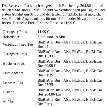
Die Reise von Paris nach Angers durch Bus beträgt 264,86 km und
dauert 5 Std. und 18 Min.. Es gibt 54 Verbindungen pro Tag, mit der
ersten Abfahrt um 01:35 und der letzten um 23:35. Es ist möglich,
von Paris bis Angers mit bus für nur 11,99 € oder bis zu 69,99 € zu
reisen. Der beste Preis für diese Reise ist 11,99 €.
Geringster Preis
11,99 €
Reisedauer
5 Std. und 18 Min.
BlaBlaCar Bus - Alsa, FlixBus, BlaBlaCar
Verbindung pro Tag
Bus
54
BlaBlaCar Bus - Alsa, FlixBus, BlaBlaCar
Geringster Preis
Bus
11,99 €
BlaBlaCar Bus - Alsa, FlixBus, BlaBlaCar
Höchster Preis
Bus
69,99 €
BlaBlaCar Bus - Alsa, FlixBus, BlaBlaCar
Erste Abfahrt
Bus
01:35
BlaBlaCar Bus - Alsa, FlixBus, BlaBlaCar
Letzte Abfahrt
Bus
23:35
BlaBlaCar Bus - Alsa, FlixBus, BlaBlaCar
Distanz
Bus
264,86 km
BlaBlaCar Bus - Alsa, FlixBus, BlaBlaCar
Abfahrt
Bus
Paris