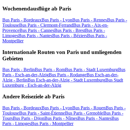
Wochenendausflüge ab Paris
Bus Paris - Bordeaux
Bus Paris - Lyon
Bus Paris - Rennes
Bus Paris -
Toulouse
Bus Paris - Clermont-Ferrand
Bus Paris - Aix-en-
Provence
Bus Paris - Cannes
Bus Paris - Brest
Bus Paris -
Limoges
Bus Paris - Nantes
Bus Paris - Béziers
Bus Paris -
Montpellier
Internationale Routen von Paris und umliegenden
Gebieten
Bus Paris - Berlin
Bus Paris - Rom
Bus Paris - Stadt Luxemburg
Bus
Paris - Esch-an-der-Alzig
Bus Paris - Rodange
Bus Esch-an-der-
Alzig - Berlin
Bus Esch-an-der-Alzig - Stadt Luxemburg
Bus Stadt
Luxemburg - Esch-an-der-Alzig
Andere Reiseziele ab Paris
Bus Paris - Bordeaux
Bus Paris - Lyon
Bus Paris - Rouen
Bus Paris -
Toulouse
Bus Paris - Saint-Étienne
Bus Paris - Grenoble
Bus Paris -
Tours
Bus Paris - Dijon
Bus Paris - Nîmes
Bus Paris - Nantes
Bus
Paris - Limoges
Bus Paris - Montpellier