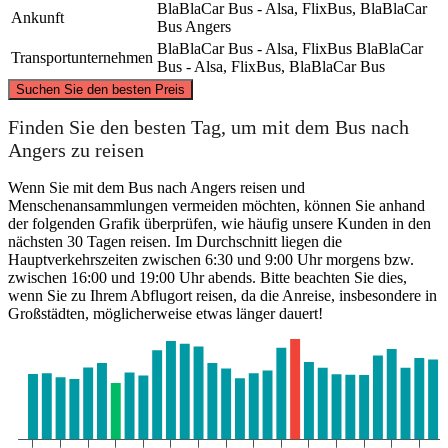
BlaBlaCar Bus - Alsa, FlixBus, BlaBlaCar
Ankunft
Bus
Angers
BlaBlaCar Bus - Alsa, FlixBus
BlaBlaCar
Transportunternehmen
Bus - Alsa, FlixBus, BlaBlaCar Bus
©
CARTO
, ©
OpenStreetMap
contributors
Suchen Sie den besten Preis
Paris
Finden Sie den besten Tag, um mit dem Bus nach
Angers zu reisen
Wenn Sie mit dem Bus nach Angers reisen und
Menschenansammlungen vermeiden möchten, können Sie anhand
der folgenden Grafik überprüfen, wie häufig unsere Kunden in den
nächsten 30 Tagen reisen. Im Durchschnitt liegen die
Hauptverkehrszeiten zwischen 6:30 und 9:00 Uhr morgens bzw.
zwischen 16:00 und 19:00 Uhr abends. Bitte beachten Sie dies,
wenn Sie zu Ihrem Abflugort reisen, da die Anreise, insbesondere in
Großstädten, möglicherweise etwas länger dauert!
Angers