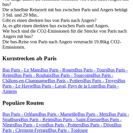
bus?
Die schnellste Reisezeit mit bus zwischen Paris und Angers beträgt
3 Std. und 29 Min..
Gibt es einen direkten bus von Paris nach Angers?
Ja, es gibt einen direkten bus zwischen Paris und Angers.
Wie hoch sind die CO2-Emissionen für die Strecke von Paris nach
Angers mit bus?
Die bus-Reise von Paris nach Angers verursacht 19.86kg CO2-
Emissionen.
Kurzstrecken ab Paris
Bus Paris - Le Mans
Bus Paris - Rouen
Bus Paris - Tours
Bus Paris -
Reims
Bus Paris - Roubaix
Bus Paris - Tourcoing
Bus Paris -
Châlons-en-Champagne
Bus Paris - Poitiers
Bus Paris - Troyes
Bus
Paris - Le Havre
Bus Paris - Laval, Pays de la Loire
Bus Paris -
Amiens
Populäre Routen
Bus Paris - Orléans
Bus Paris - Marseille
Bus Paris - Metz
Bus Paris -
Straßburg
Bus Paris - Reims
Bus Paris - Saint-Étienne
Bus Paris -
Nîmes
Bus Paris - Lyon
Bus Paris - Poitiers
Bus Paris - Dijon
Bus
Paris - Clermont-Ferrand
Bus Paris - Toulouse