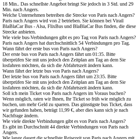
18 Min.. Das schnellste Angebot bringt Sie jedoch in 3 Std. und 29
Min. nach Angers.
Welche Unternehmen betreiben die Strecke von Paris nach Angers?
Paris nach Angers wird von 2 betrieben. Sie können bei Virail
BlaBlaCar Bus - Alsa, FlixBus und BlaBlaCar Bus finden, die diese
Strecke anbieten.
Wie viele bus-Verbindungen gibt es pro Tag von Paris nach Angers?
Paris nach Angers hat durchschnittlich 54 Verbindungen pro Tag.
Wann fährt der erste bus von Paris nach Angers?
Der erste bus von Paris nach Angers fährt um 01:35. Bitte
überprüfen Sie mit uns jedoch den Zeitplan am Tag an dem Sie
losfahren möchten, da sich die Abfahrtszeit ändern kann.
Wann fährt der letzte bus von Paris nach Angers?
Der letzte bus von Paris nach Angers fährt um 23:35. Bitte
überprüfen Sie mit uns jedoch den Zeitplan am Tag an dem Sie
losfahren möchten, da sich die Abfahrtszeit ändern kann.
Soll ich mein Ticket von Paris nach Angers im Voraus buchen?
Wenn möglich, raten wir Ihnen, Ihr Ticket so früh wie möglich zu
buchen, um mehr Geld zu sparren. Das günstigste bus Ticket, dass
wir gefunden haben, beträgt 11,99 €, aber dies kann sich je nach
Nachfrage ändern.
Wie viele direkte Verbindungen gibt es von Paris nach Angers?
Es gibt im Durchschnitt 44 direkte Verbindungen von Paris nach
Angers.
Wie lange dauert die schnellste Reisezeit von Paris nach Angers mit