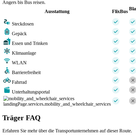
Angers bis Bus reisen.
Bl
Ausstattung
FlixBus
Steckdosen
Gepäck
Essen und Trinken
Klimaanlage
WLAN
Barrierefreiheit
Fahrrad
Unterhaltungsportal
landingPage.services.mobility_and_wheelchair_services
Träger FAQ
Erfahren Sie mehr über die Transportunternehmen auf dieser Route.