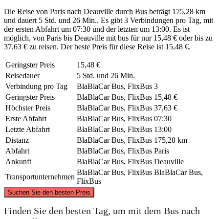
Die Reise von Paris nach Deauville durch Bus beträgt 175,28 km
und dauert 5 Std. und 26 Min.. Es gibt 3 Verbindungen pro Tag, mit
der ersten Abfahrt um 07:30 und der letzten um 13:00. Es ist
möglich, von Paris bis Deauville mit bus für nur 15,48 € oder bis zu
37,63 € zu reisen. Der beste Preis für diese Reise ist 15,48 €.
Geringster Preis
15,48 €
Reisedauer
5 Std. und 26 Min.
Verbindung pro Tag
BlaBlaCar Bus, FlixBus
3
Geringster Preis
BlaBlaCar Bus, FlixBus
15,48 €
Höchster Preis
BlaBlaCar Bus, FlixBus
37,63 €
Erste Abfahrt
BlaBlaCar Bus, FlixBus
07:30
Letzte Abfahrt
BlaBlaCar Bus, FlixBus
13:00
Distanz
BlaBlaCar Bus, FlixBus
175,28 km
Abfahrt
BlaBlaCar Bus, FlixBus
Paris
Ankunft
BlaBlaCar Bus, FlixBus
Deauville
BlaBlaCar Bus, FlixBus
BlaBlaCar Bus,
Transportunternehmen
FlixBus
©
CARTO
, ©
OpenStreetMap
contributors
Suchen Sie den besten Preis
Finden Sie den besten Tag, um mit dem Bus nach