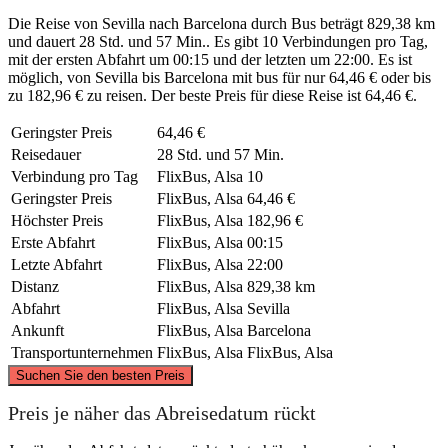
Die Reise von Sevilla nach Barcelona durch Bus beträgt 829,38 km
und dauert 28 Std. und 57 Min.. Es gibt 10 Verbindungen pro Tag,
mit der ersten Abfahrt um 00:15 und der letzten um 22:00. Es ist
möglich, von Sevilla bis Barcelona mit bus für nur 64,46 € oder bis
zu 182,96 € zu reisen. Der beste Preis für diese Reise ist 64,46 €.
Geringster Preis
64,46 €
Reisedauer
28 Std. und 57 Min.
Verbindung pro Tag
FlixBus, Alsa
10
Geringster Preis
FlixBus, Alsa
64,46 €
Höchster Preis
FlixBus, Alsa
182,96 €
Erste Abfahrt
FlixBus, Alsa
00:15
Letzte Abfahrt
FlixBus, Alsa
22:00
Distanz
FlixBus, Alsa
829,38 km
Abfahrt
FlixBus, Alsa
Sevilla
Ankunft
FlixBus, Alsa
Barcelona
Transportunternehmen
FlixBus, Alsa
FlixBus, Alsa
©
CARTO
, ©
OpenStreetMap
contributors
Suchen Sie den besten Preis
Barcelona
Preis je näher das Abreisedatum rückt