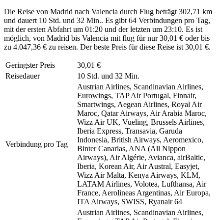
Die Reise von Madrid nach Valencia durch Flug beträgt 302,71 km
und dauert 10 Std. und 32 Min.. Es gibt 64 Verbindungen pro Tag,
mit der ersten Abfahrt um 01:20 und der letzten um 23:10. Es ist
möglich, von Madrid bis Valencia mit flug für nur 30,01 € oder bis
zu 4.047,36 € zu reisen. Der beste Preis für diese Reise ist 30,01 €.
Geringster Preis
30,01 €
Reisedauer
10 Std. und 32 Min.
Austrian Airlines, Scandinavian Airlines,
Eurowings, TAP Air Portugal, Finnair,
Smartwings, Aegean Airlines, Royal Air
Maroc, Qatar Airways, Air Arabia Maroc,
Wizz Air UK, Vueling, Brussels Airlines,
Iberia Express, Transavia, Garuda
Indonesia, British Airways, Aeromexico,
Verbindung pro Tag
Binter Canarias, ANA (All Nippon
Airways), Air Algérie, Avianca, airBaltic,
Iberia, Korean Air, Air Austral, Easyjet,
Wizz Air Malta, Kenya Airways, KLM,
LATAM Airlines, Volotea, Lufthansa, Air
France, Aerolineas Argentinas, Air Europa,
ITA Airways, SWISS, Ryanair
64
Austrian Airlines, Scandinavian Airlines,