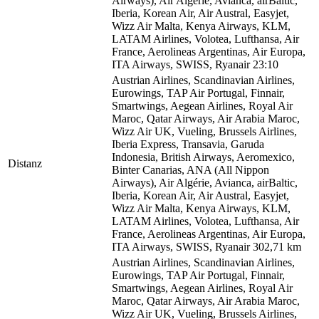
Airways), Air Algérie, Avianca, airBaltic,
Iberia, Korean Air, Air Austral, Easyjet,
Wizz Air Malta, Kenya Airways, KLM,
LATAM Airlines, Volotea, Lufthansa, Air
France, Aerolineas Argentinas, Air Europa,
ITA Airways, SWISS, Ryanair
23:10
Austrian Airlines, Scandinavian Airlines,
Eurowings, TAP Air Portugal, Finnair,
Smartwings, Aegean Airlines, Royal Air
Maroc, Qatar Airways, Air Arabia Maroc,
Wizz Air UK, Vueling, Brussels Airlines,
Iberia Express, Transavia, Garuda
Indonesia, British Airways, Aeromexico,
Distanz
Binter Canarias, ANA (All Nippon
Airways), Air Algérie, Avianca, airBaltic,
Iberia, Korean Air, Air Austral, Easyjet,
Wizz Air Malta, Kenya Airways, KLM,
LATAM Airlines, Volotea, Lufthansa, Air
France, Aerolineas Argentinas, Air Europa,
ITA Airways, SWISS, Ryanair
302,71 km
Austrian Airlines, Scandinavian Airlines,
Eurowings, TAP Air Portugal, Finnair,
Smartwings, Aegean Airlines, Royal Air
Maroc, Qatar Airways, Air Arabia Maroc,
Wizz Air UK, Vueling, Brussels Airlines,