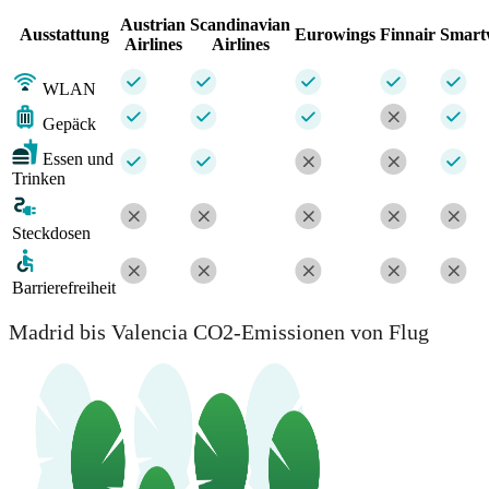
Austrian
Scandinavian
Ausstattung
Eurowings
Finnair
Smart
Airlines
Airlines
WLAN
Gepäck
Essen und
Trinken
Steckdosen
Barrierefreiheit
Madrid bis Valencia CO2-Emissionen von Flug