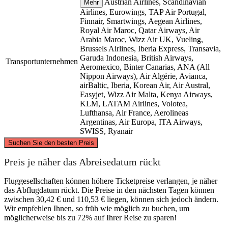
Austrian Airlines, Scandinavian
Mehr
Airlines, Eurowings, TAP Air Portugal,
Finnair, Smartwings, Aegean Airlines,
Royal Air Maroc, Qatar Airways, Air
Arabia Maroc, Wizz Air UK, Vueling,
Brussels Airlines, Iberia Express, Transavia,
Garuda Indonesia, British Airways,
Transportunternehmen
Aeromexico, Binter Canarias, ANA (All
Nippon Airways), Air Algérie, Avianca,
airBaltic, Iberia, Korean Air, Air Austral,
Easyjet, Wizz Air Malta, Kenya Airways,
KLM, LATAM Airlines, Volotea,
Lufthansa, Air France, Aerolineas
Argentinas, Air Europa, ITA Airways,
SWISS, Ryanair
©
CARTO
, ©
OpenStreetMap
contributors
Suchen Sie den besten Preis
Preis je näher das Abreisedatum rückt
Madrid
Fluggesellschaften können höhere Ticketpreise verlangen, je näher
das Abflugdatum rückt. Die Preise in den nächsten Tagen können
zwischen 30,42 € und 110,53 € liegen, können sich jedoch ändern.
Wir empfehlen Ihnen, so früh wie möglich zu buchen, um
möglicherweise bis zu 72% auf Ihrer Reise zu sparen!