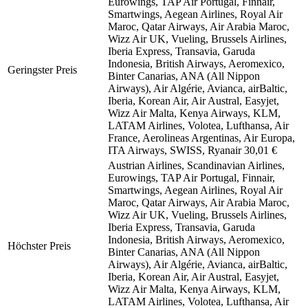
Eurowings, TAP Air Portugal, Finnair,
Smartwings, Aegean Airlines, Royal Air
Maroc, Qatar Airways, Air Arabia Maroc,
Wizz Air UK, Vueling, Brussels Airlines,
Iberia Express, Transavia, Garuda
Indonesia, British Airways, Aeromexico,
Geringster Preis
Binter Canarias, ANA (All Nippon
Airways), Air Algérie, Avianca, airBaltic,
Iberia, Korean Air, Air Austral, Easyjet,
Wizz Air Malta, Kenya Airways, KLM,
LATAM Airlines, Volotea, Lufthansa, Air
France, Aerolineas Argentinas, Air Europa,
ITA Airways, SWISS, Ryanair
30,01 €
Austrian Airlines, Scandinavian Airlines,
Eurowings, TAP Air Portugal, Finnair,
Smartwings, Aegean Airlines, Royal Air
Maroc, Qatar Airways, Air Arabia Maroc,
Wizz Air UK, Vueling, Brussels Airlines,
Iberia Express, Transavia, Garuda
Indonesia, British Airways, Aeromexico,
Höchster Preis
Binter Canarias, ANA (All Nippon
Airways), Air Algérie, Avianca, airBaltic,
Iberia, Korean Air, Air Austral, Easyjet,
Wizz Air Malta, Kenya Airways, KLM,
LATAM Airlines, Volotea, Lufthansa, Air