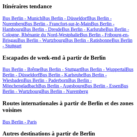
Itinéraires tendance
Bus Berlin - Munich
Bus Berlin - Düsseldorf
Bus Berlin -
Nuremberg
Bus Berlin - Francfort-sur-le-Main
Bus Berlin -
Hambourg
Bus Berlin - Dresde
Bus Berlin - Karlsruhe
Bus Berlin -
Cologne, Rhénanie du Nord-Westphalie
Bus Berlin - Fribourg-en-
Brisgau
Bus Berlin - Wurtzbourg
Bus Berlin - Ratisbonne
Bus Berlin
- Stuttgart
Escapades de week-end à partir de Berlin
Bus Berlin - Brême
Bus Berlin - Stuttgart
Bus Berlin - Wuppertal
Bus
Berlin - Düsseldorf
Bus Berlin - Karlsruhe
Bus Berlin -
Wiesbaden
Bus Berlin - Paderborn
Bus Berlin -
Mönchengladbach
Bus Berlin - Augsbourg
Bus Berlin - Essen
Bus
Berlin - Wurtzbourg
Bus Berlin - Nuremberg
Routes internationales à partir de Berlin et des zones
voisines
Bus Berlin - Paris
Autres destinations à partir de Berlin