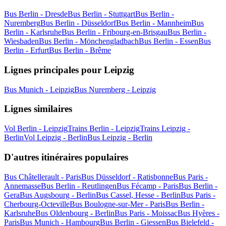
Bus Berlin - Dresde
Bus Berlin - Stuttgart
Bus Berlin -
Nuremberg
Bus Berlin - Düsseldorf
Bus Berlin - Mannheim
Bus
Berlin - Karlsruhe
Bus Berlin - Fribourg-en-Brisgau
Bus Berlin -
Wiesbaden
Bus Berlin - Mönchengladbach
Bus Berlin - Essen
Bus
Berlin - Erfurt
Bus Berlin - Brême
Lignes principales pour Leipzig
Bus Munich - Leipzig
Bus Nuremberg - Leipzig
Lignes similaires
Vol Berlin - Leipzig
Trains Berlin - Leipzig
Trains Leipzig -
Berlin
Vol Leipzig - Berlin
Bus Leipzig - Berlin
D'autres itinéraires populaires
Bus Châtellerault - Paris
Bus Düsseldorf - Ratisbonne
Bus Paris -
Annemasse
Bus Berlin - Reutlingen
Bus Fécamp - Paris
Bus Berlin -
Gera
Bus Augsbourg - Berlin
Bus Cassel, Hesse - Berlin
Bus Paris -
Cherbourg-Octeville
Bus Boulogne-sur-Mer - Paris
Bus Berlin -
Karlsruhe
Bus Oldenbourg - Berlin
Bus Paris - Moissac
Bus Hyères -
Paris
Bus Munich - Hambourg
Bus Berlin - Giessen
Bus Bielefeld -