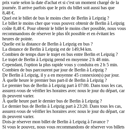
prix varie selon la date d'achat et si c'est un moment chargé de la
journée. Il arrive parfois que le prix du billet soit aussi bas que
8,48 €.
Quel est le billet de bus le moins cher de Berlin à Leipzig ?
Le billet le moins cher que vous pouvez obtenir de Berlin à Leipzig
coûte 8,48 €. Pour obtenir le billet le moins cher possible, nous vous
recommandons de réserver le plus tôt possible et en évitant les
heures de pointe.
Quelle est la distance de Berlin à Leipzig en bus ?
La distance de Berlin à Leipzig est de 149,94 km.
Combien de temps dure le trajet en bus entre Berlin et Leipzig ?
Le trajet de Berlin à Leipzig prend en moyenne 2 h 48 min.
Cependant, l'option la plus rapide vous y conduira en 2 h 5 min.
Combien de bus parcourent par jour de Berlin à Leipzig ?
De Berlin à Leipzig, il y a en moyenne 45 connexion(s) par jour.
À quelle heure le premier bus part-il de Berlin à Leipzig ?
Le premier bus de Berlin à Leipzig part à 07:00. Dans tous les cas,
assurez-vous de vérifier les horaires avec nous le jour du départ, car
ils peuvent varier.
À quelle heure part le dernier bus de Berlin à Leipzig ?
Le dernier bus de Berlin à Leipzig part à 23:20. Dans tous les cas,
assurez-vous de vérifier les horaires avec nous le jour du départ, car
ils peuvent varier.
Dois-je réserver mon billet de Berlin à Leipzig à l'avance ?
Si vous le pouvez, nous vous recommandons de réserver vos billets