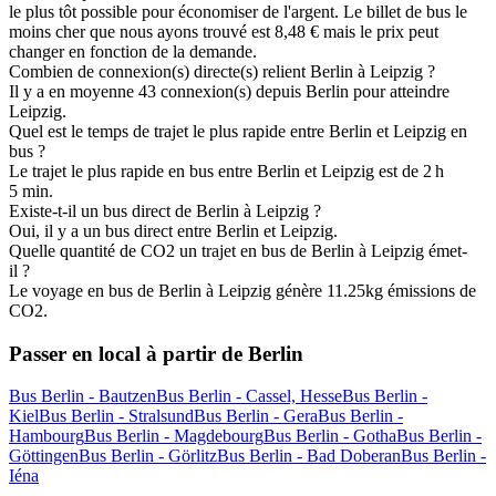
le plus tôt possible pour économiser de l'argent. Le billet de bus le
moins cher que nous ayons trouvé est 8,48 € mais le prix peut
changer en fonction de la demande.
Combien de connexion(s) directe(s) relient Berlin à Leipzig ?
Il y a en moyenne 43 connexion(s) depuis Berlin pour atteindre
Leipzig.
Quel est le temps de trajet le plus rapide entre Berlin et Leipzig en
bus ?
Le trajet le plus rapide en bus entre Berlin et Leipzig est de 2 h
5 min.
Existe-t-il un bus direct de Berlin à Leipzig ?
Oui, il y a un bus direct entre Berlin et Leipzig.
Quelle quantité de CO2 un trajet en bus de Berlin à Leipzig émet-
il ?
Le voyage en bus de Berlin à Leipzig génère 11.25kg émissions de
CO2.
Passer en local à partir de Berlin
Bus Berlin - Bautzen
Bus Berlin - Cassel, Hesse
Bus Berlin -
Kiel
Bus Berlin - Stralsund
Bus Berlin - Gera
Bus Berlin -
Hambourg
Bus Berlin - Magdebourg
Bus Berlin - Gotha
Bus Berlin -
Göttingen
Bus Berlin - Görlitz
Bus Berlin - Bad Doberan
Bus Berlin -
Iéna