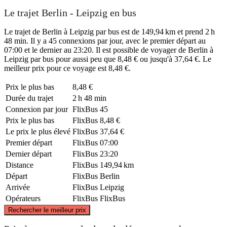
Le trajet Berlin - Leipzig en bus
Le trajet de Berlin à Leipzig par bus est de 149,94 km et prend 2 h
48 min. Il y a 45 connexions par jour, avec le premier départ au
07:00 et le dernier au 23:20. Il est possible de voyager de Berlin à
Leipzig par bus pour aussi peu que 8,48 € ou jusqu'à 37,64 €. Le
meilleur prix pour ce voyage est 8,48 €.
Prix ​​le plus bas
8,48 €
Durée du trajet
2 h 48 min
Connexion par jour
FlixBus
45
Prix ​​le plus bas
FlixBus
8,48 €
Le prix le plus élevé
FlixBus
37,64 €
Premier départ
FlixBus
07:00
Dernier départ
FlixBus
23:20
Distance
FlixBus
149,94 km
Départ
FlixBus
Berlin
Arrivée
FlixBus
Leipzig
Opérateurs
FlixBus
FlixBus
©
CARTO
, ©
OpenStreetMap
contributors
Rechercher le meilleur prix
Berlin