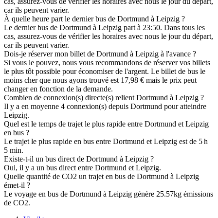
cas, assurez-vous de vérifier les horaires avec nous le jour du départ,
car ils peuvent varier.
À quelle heure part le dernier bus de Dortmund à Leipzig ?
Le dernier bus de Dortmund à Leipzig part à 23:50. Dans tous les
cas, assurez-vous de vérifier les horaires avec nous le jour du départ,
car ils peuvent varier.
Dois-je réserver mon billet de Dortmund à Leipzig à l'avance ?
Si vous le pouvez, nous vous recommandons de réserver vos billets
le plus tôt possible pour économiser de l'argent. Le billet de bus le
moins cher que nous ayons trouvé est 17,98 € mais le prix peut
changer en fonction de la demande.
Combien de connexion(s) directe(s) relient Dortmund à Leipzig ?
Il y a en moyenne 4 connexion(s) depuis Dortmund pour atteindre
Leipzig.
Quel est le temps de trajet le plus rapide entre Dortmund et Leipzig
en bus ?
Le trajet le plus rapide en bus entre Dortmund et Leipzig est de 5 h
5 min.
Existe-t-il un bus direct de Dortmund à Leipzig ?
Oui, il y a un bus direct entre Dortmund et Leipzig.
Quelle quantité de CO2 un trajet en bus de Dortmund à Leipzig
émet-il ?
Le voyage en bus de Dortmund à Leipzig génère 25.57kg émissions
de CO2.