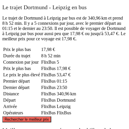
Le trajet Dortmund - Leipzig en bus
Le trajet de Dortmund à Leipzig par bus est de 340,96 km et prend
8 h 52 min. Il y a 5 connexions par jour, avec le premier départ au
01:15 et le dernier au 23:50. Il est possible de voyager de Dortmund
à Leipzig par bus pour aussi peu que 17,98 € ou jusqu'à 53,47 €. Le
meilleur prix pour ce voyage est 17,98 €.
Prix ​​le plus bas
17,98 €
Durée du trajet
8 h 52 min
Connexion par jour
FlixBus
5
Prix ​​le plus bas
FlixBus
17,98 €
Le prix le plus élevé
FlixBus
53,47 €
Premier départ
FlixBus
01:15
Dernier départ
FlixBus
23:50
Distance
FlixBus
340,96 km
Départ
FlixBus
Dortmund
Arrivée
FlixBus
Leipzig
Opérateurs
FlixBus
FlixBus
©
CARTO
, ©
OpenStreetMap
contributors
Rechercher le meilleur prix