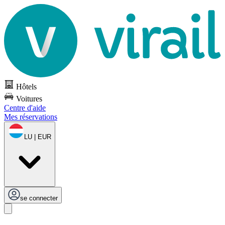
Hôtels
Voitures
Centre d'aide
Mes réservations
LU | EUR
se connecter