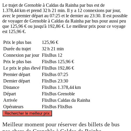
Le trajet de Grenoble à Caldas da Rainha par bus est de
1.378,44 km et prend 32 h 21 min. Il y a 12 connexions par jour,
avec le premier départ au 07:25 et le dernier au 23:30. Il est possible
de voyager de Grenoble à Caldas da Rainha par bus pour aussi peu
que 125,96 € ou jusqu'à 192,86 €. Le meilleur prix pour ce voyage
est 125,96 €.
Prix ​​le plus bas
125,96 €
Durée du trajet
32 h 21 min
Connexion par jour
FlixBus
12
Prix ​​le plus bas
FlixBus
125,96 €
Le prix le plus élevé
FlixBus
192,86 €
Premier départ
FlixBus
07:25
Dernier départ
FlixBus
23:30
Distance
FlixBus
1.378,44 km
Départ
FlixBus
Grenoble
Arrivée
FlixBus
Caldas da Rainha
Opérateurs
FlixBus
FlixBus
©
CARTO
, ©
OpenStreetMap
contributors
Rechercher le meilleur prix
Meilleur moment pour réserver des billets de bus
Grenoble