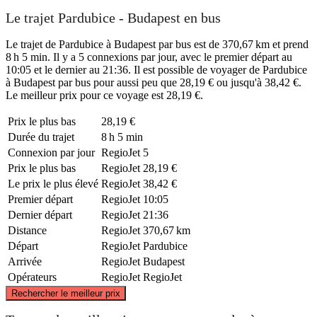
Le trajet Pardubice - Budapest en bus
Le trajet de Pardubice à Budapest par bus est de 370,67 km et prend
8 h 5 min. Il y a 5 connexions par jour, avec le premier départ au
10:05 et le dernier au 21:36. Il est possible de voyager de Pardubice
à Budapest par bus pour aussi peu que 28,19 € ou jusqu'à 38,42 €.
Le meilleur prix pour ce voyage est 28,19 €.
Prix ​​le plus bas
28,19 €
Durée du trajet
8 h 5 min
Connexion par jour
RegioJet
5
Prix ​​le plus bas
RegioJet
28,19 €
Le prix le plus élevé
RegioJet
38,42 €
Premier départ
RegioJet
10:05
Dernier départ
RegioJet
21:36
Distance
RegioJet
370,67 km
Départ
RegioJet
Pardubice
Arrivée
RegioJet
Budapest
Opérateurs
RegioJet
RegioJet
©
CARTO
, ©
OpenStreetMap
contributors
Rechercher le meilleur prix
Pardubice