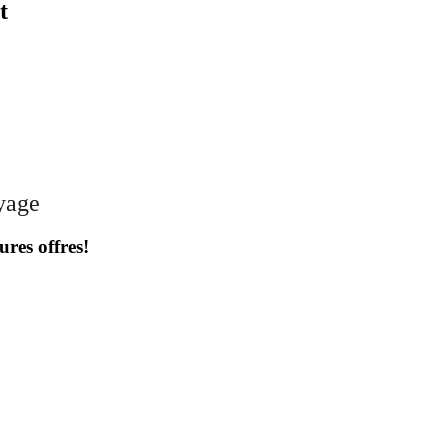
t
oyage
ures offres!