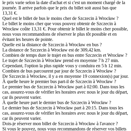
le prix varie selon la date d'achat et si c'est un moment chargé de la
journée. Il arrive parfois que le prix du billet soit aussi bas que
13,31 €.
Quel est le billet de bus le moins cher de Szczecin à Wrocław ?
Le billet le moins cher que vous pouvez obtenir de Szczecin à
Wrocław coûte 13,31 €. Pour obtenir le billet le moins cher possible,
nous vous recommandons de réserver le plus tôt possible et en
évitant les heures de pointe.
Quelle est la distance de Szczecin à Wrocław en bus ?
La distance de Szczecin à Wrocław est de 309,42 km.
Combien de temps dure le trajet en bus entre Szczecin et Wrocław ?
Le trajet de Szczecin à Wrocław prend en moyenne 7 h 27 min.
Cependant, l'option la plus rapide vous y conduira en 5 h 12 min.
Combien de bus parcourent par jour de Szczecin à Wrocław ?
De Szczecin à Wrocław, il y a en moyenne 19 connexion(s) par jour.
À quelle heure le premier bus part-il de Szczecin à Wrocław ?
Le premier bus de Szczecin à Wrocław part à 02:00. Dans tous les
cas, assurez-vous de vérifier les horaires avec nous le jour du départ,
car ils peuvent varier.
À quelle heure part le dernier bus de Szczecin à Wrocław ?
Le dernier bus de Szczecin à Wrocław part à 20:15. Dans tous les
cas, assurez-vous de vérifier les horaires avec nous le jour du départ,
car ils peuvent varier.
Dois-je réserver mon billet de Szczecin à Wrocław à l'avance ?
Si vous le pouvez, nous vous recommandons de réserver vos billets