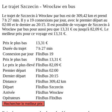
Le trajet Szczecin - Wrocław en bus
Le trajet de Szczecin à Wrocław par bus est de 309,42 km et prend
7 h 27 min. Il y a 19 connexions par jour, avec le premier départ au
02:00 et le dernier au 20:15. Il est possible de voyager de Szczecin à
Wrocław par bus pour aussi peu que 13,31 € ou jusqu'à 82,09 €. Le
meilleur prix pour ce voyage est 13,31 €.
Prix ​​le plus bas
13,31 €
Durée du trajet
7 h 27 min
Connexion par jour
FlixBus
19
Prix ​​le plus bas
FlixBus
13,31 €
Le prix le plus élevé
FlixBus
82,09 €
Premier départ
FlixBus
02:00
Dernier départ
FlixBus
20:15
Distance
FlixBus
309,42 km
Départ
FlixBus
Szczecin
Arrivée
FlixBus
Wrocław
Opérateurs
FlixBus
FlixBus
©
CARTO
, ©
OpenStreetMap
contributors
Rechercher le meilleur prix
Szczecin