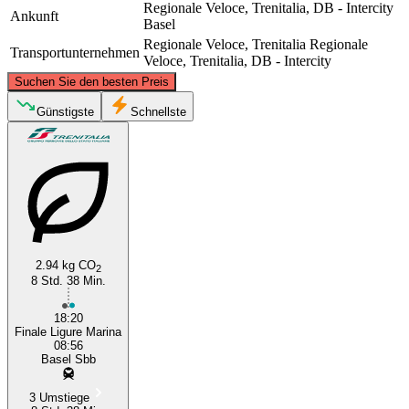
Regionale Veloce, Trenitalia, DB - Intercity
Ankunft
Basel
Regionale Veloce, Trenitalia
Regionale
Transportunternehmen
Veloce, Trenitalia, DB - Intercity
©
CARTO
, ©
OpenStreetMap
contributors
Suchen Sie den besten Preis
Basel
Günstigste
Schnellste
2.94 kg CO
2
8 Std. 38 Min.
Finale Ligure
18:20
Finale Ligure Marina
08:56
Basel Sbb
3 Umstiege