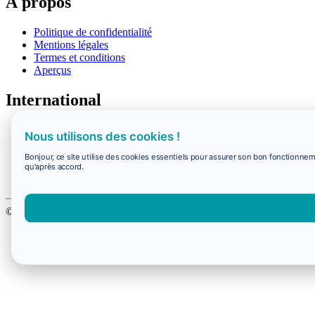
À propos
Politique de confidentialité
Mentions légales
Termes et conditions
Aperçus
International
Bus internationaux
Nous utilisons des cookies !
Trains internationaux
Vols internationaux
Bonjour, ce site utilise des cookies essentiels pour assurer son bon fonctionne
qu'après accord.
Horaires des trains à l'étranger
Horaires des bus à l'étranger
© 2026 Virail All Rights Reserved.