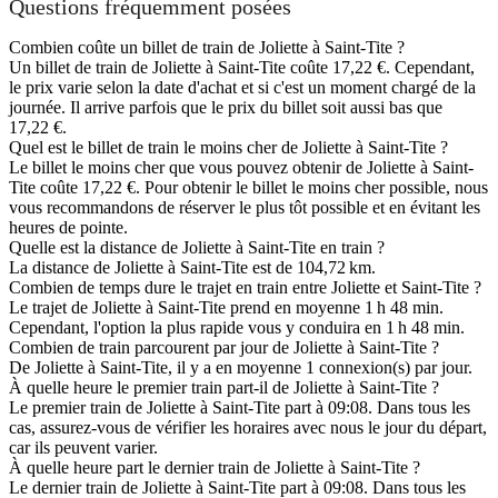
Questions fréquemment posées
Combien coûte un billet de train de Joliette à Saint-Tite ?
Un billet de train de Joliette à Saint-Tite coûte 17,22 €. Cependant,
le prix varie selon la date d'achat et si c'est un moment chargé de la
journée. Il arrive parfois que le prix du billet soit aussi bas que
17,22 €.
Quel est le billet de train le moins cher de Joliette à Saint-Tite ?
Le billet le moins cher que vous pouvez obtenir de Joliette à Saint-
Tite coûte 17,22 €. Pour obtenir le billet le moins cher possible, nous
vous recommandons de réserver le plus tôt possible et en évitant les
heures de pointe.
Quelle est la distance de Joliette à Saint-Tite en train ?
La distance de Joliette à Saint-Tite est de 104,72 km.
Combien de temps dure le trajet en train entre Joliette et Saint-Tite ?
Le trajet de Joliette à Saint-Tite prend en moyenne 1 h 48 min.
Cependant, l'option la plus rapide vous y conduira en 1 h 48 min.
Combien de train parcourent par jour de Joliette à Saint-Tite ?
De Joliette à Saint-Tite, il y a en moyenne 1 connexion(s) par jour.
À quelle heure le premier train part-il de Joliette à Saint-Tite ?
Le premier train de Joliette à Saint-Tite part à 09:08. Dans tous les
cas, assurez-vous de vérifier les horaires avec nous le jour du départ,
car ils peuvent varier.
À quelle heure part le dernier train de Joliette à Saint-Tite ?
Le dernier train de Joliette à Saint-Tite part à 09:08. Dans tous les