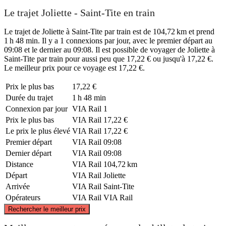
Le trajet Joliette - Saint-Tite en train
Le trajet de Joliette à Saint-Tite par train est de 104,72 km et prend
1 h 48 min. Il y a 1 connexions par jour, avec le premier départ au
09:08 et le dernier au 09:08. Il est possible de voyager de Joliette à
Saint-Tite par train pour aussi peu que 17,22 € ou jusqu'à 17,22 €.
Le meilleur prix pour ce voyage est 17,22 €.
Prix ​​le plus bas
17,22 €
Durée du trajet
1 h 48 min
Connexion par jour
VIA Rail
1
Prix ​​le plus bas
VIA Rail
17,22 €
Le prix le plus élevé
VIA Rail
17,22 €
Premier départ
VIA Rail
09:08
Dernier départ
VIA Rail
09:08
Distance
VIA Rail
104,72 km
Départ
VIA Rail
Joliette
Arrivée
VIA Rail
Saint-Tite
Opérateurs
VIA Rail
VIA Rail
©
CARTO
, ©
OpenStreetMap
contributors
Rechercher le meilleur prix
Saint-Tite