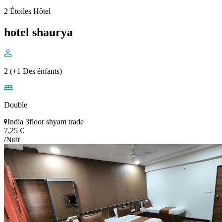
2 Étoiles Hôtel
hotel shaurya
2 (+1 Des énfants)
Double
India 3floor shyam trade
7,25 €
/Nuit