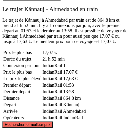
Le trajet Kânnauj - Ahmedabad en train
Le trajet de Kânnauj à Ahmedabad par train est de 864,8 km et
prend 21 h 52 min. Il y a 1 connexions par jour, avec le premier
départ au 01:53 et le dernier au 13:58. Il est possible de voyager de
Kânnauj à Ahmedabad par train pour aussi peu que 17,07 € ou
jusqu'à 17,63 €. Le meilleur prix pour ce voyage est 17,07 €.
Prix ​​le plus bas
17,07 €
Durée du trajet
21 h 52 min
Connexion par jour
IndianRail
1
Prix ​​le plus bas
IndianRail
17,07 €
Le prix le plus élevé
IndianRail
17,63 €
Premier départ
IndianRail
01:53
Dernier départ
IndianRail
13:58
Distance
IndianRail
864,8 km
Départ
IndianRail
Kânnauj
Arrivée
IndianRail
Ahmedabad
Opérateurs
IndianRail
IndianRail
©
CARTO
, ©
OpenStreetMap
contributors
Rechercher le meilleur prix
Kannauj