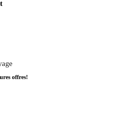
t
oyage
ures offres!