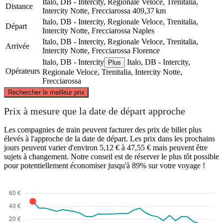
Italo, DB - Intercity, Regionale Veloce, Trenitalia,
Distance
Intercity Notte, Frecciarossa
409,37 km
Italo, DB - Intercity, Regionale Veloce, Trenitalia,
Départ
Intercity Notte, Frecciarossa
Naples
Italo, DB - Intercity, Regionale Veloce, Trenitalia,
Arrivée
Intercity Notte, Frecciarossa
Florence
Italo, DB - Intercity
Italo, DB - Intercity,
Plus
Opérateurs
Regionale Veloce, Trenitalia, Intercity Notte,
Frecciarossa
©
CARTO
, ©
OpenStreetMap
contributors
Rechercher le meilleur prix
Florence
Prix à mesure que la date de départ approche
Les compagnies de train peuvent facturer des prix de billet plus
élevés à l'approche de la date de départ. Les prix dans les prochains
jours peuvent varier d'environ 5,12 € à 47,55 € mais peuvent être
sujets à changement. Notre conseil est de réserver le plus tôt possible
pour potentiellement économiser jusqu'à 89% sur votre voyage !
Naples