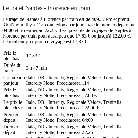
Le trajet Naples - Florence en train
Le trajet de Naples à Florence par train est de 409,37 km et prend
3 h 47 min. Il y a 114 connexions par jour, avec le premier départ au
04:00 et le dernier au 22:25. Il est possible de voyager de Naples à
Florence par train pour aussi peu que 17,83 € ou jusqu'à 122,00 €.
Le meilleur prix pour ce voyage est 17,83 €.
Prix ​​le
17,83 €
plus bas
Durée du
3 h 47 min
trajet
Connexion
Italo, DB - Intercity, Regionale Veloce, Trenitalia,
par jour
Intercity Notte, Frecciarossa
114
Prix ​​le
Italo, DB - Intercity, Regionale Veloce, Trenitalia,
plus bas
Intercity Notte, Frecciarossa
17,83 €
Le prix le
Italo, DB - Intercity, Regionale Veloce, Trenitalia,
plus élevé
Intercity Notte, Frecciarossa
122,00 €
Premier
Italo, DB - Intercity, Regionale Veloce, Trenitalia,
départ
Intercity Notte, Frecciarossa
04:00
Dernier
Italo, DB - Intercity, Regionale Veloce, Trenitalia,
départ
Intercity Notte, Frecciarossa
22:25