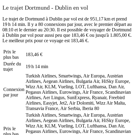
Le trajet Dortmund - Dublin en vol
Le trajet de Dortmund à Dublin par vol est de 951,17 km et prend
19 h 14 min. Il y a 80 connexions par jour, avec le premier départ au
08:10 et le dernier au 20:30. Il est possible de voyager de Dortmund
à Dublin par vol pour aussi peu que 183,46 € ou jusqu'à 1.805,00 €.
Le meilleur prix pour ce voyage est 183,46 €.
Prix ​​le
183,46 €
plus bas
Durée du
19 h 14 min
trajet
Turkish Airlines, Smartwings, Air Europa, Austrian
Airlines, Aegean Airlines, Bulgaria Air, HiSky Europe,
Wizz Air, KLM, Vueling, LOT, Lufthansa, Dan Air,
Connexion
Pegasus Airlines, Eurowings, Air France, Scandinavian
par jour
Airlines, Aer Lingus, SunExpress, Ryanair, Freebird
Airlines, Easyjet, Jet2, Air Dolomiti, Wizz Air Malta,
Transavia France, Air Serbia, Iberia
80
Turkish Airlines, Smartwings, Air Europa, Austrian
Airlines, Aegean Airlines, Bulgaria Air, HiSky Europe,
Wizz Air, KLM, Vueling, LOT, Lufthansa, Dan Air,
Prix ​​le
Pegasus Airlines, Eurowings, Air France, Scandinavian
plus bas