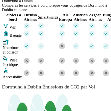
Dortmund à Dublin
Comparez les services à bord lorsque vous voyagez de Dortmund à
Dublin en plane.
Services à
Turkish
Air
Austrian
Aegean
Bulg
Smartwings
bord
Airlines
Europa
Airlines
Airlines
A
Wifi
Bagage
Nourriture
et boisson
Prise
électrique
Accessibilité
Dortmund à Dublin Émissions de CO2 par Vol