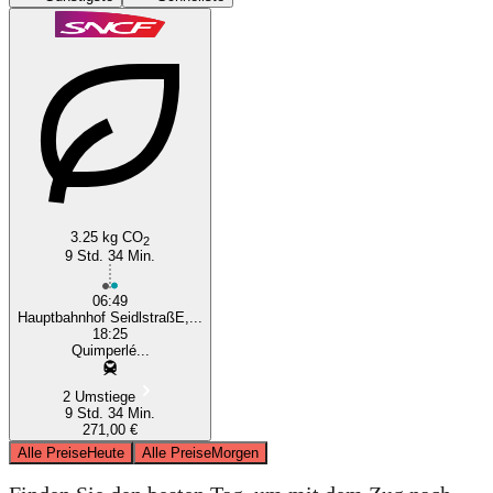
Munich
Quimper
3.25 kg CO
2
9 Std. 34 Min.
06:49
Hauptbahnhof SeidlstraßE,...
18:25
Quimperlé...
2 Umstiege
9 Std. 34 Min.
271,00 €
Alle Preise
Heute
Alle Preise
Morgen