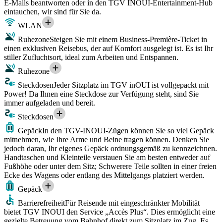
E-Mails beantworten oder in den TGV INOUI-Entertainment-Hub
eintauchen, wir sind für Sie da.
WLAN
Ruhezone
Steigen Sie mit einem Business-Première-Ticket in
einen exklusiven Reisebus, der auf Komfort ausgelegt ist. Es ist Ihr
stiller Zufluchtsort, ideal zum Arbeiten und Entspannen.
Ruhezone
Steckdosen
Jeder Sitzplatz im TGV inOUI ist vollgepackt mit
Power! Da Ihnen eine Steckdose zur Verfügung steht, sind Sie
immer aufgeladen und bereit.
Steckdosen
Gepäck
In den TGV-INOUI-Zügen können Sie so viel Gepäck
mitnehmen, wie Ihre Arme und Beine tragen können. Denken Sie
jedoch daran, Ihr eigenes Gepäck ordnungsgemäß zu kennzeichnen.
Handtaschen und Kleinteile verstauen Sie am besten entweder auf
Fußhöhe oder unter dem Sitz; Schwerere Teile sollten in einer freien
Ecke des Wagens oder entlang des Mittelgangs platziert werden.
Gepäck
Barrierefreiheit
Für Reisende mit eingeschränkter Mobilität
bietet TGV INOUI den Service „Accès Plus“. Dies ermöglicht eine
gezielte Betreuung vom Bahnhof direkt zum Sitzplatz im Zug. Es