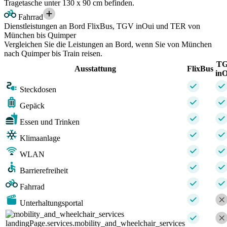
Tragetasche unter 130 x 90 cm befinden.
Fahrrad
Dienstleistungen an Bord FlixBus, TGV inOui und TER von
München bis Quimper
Vergleichen Sie die Leistungen an Bord, wenn Sie von München
nach Quimper bis Train reisen.
T
Ausstattung
FlixBus
inO
Steckdosen
Gepäck
Essen und Trinken
Klimaanlage
WLAN
Barrierefreiheit
Fahrrad
Unterhaltungsportal
landingPage.services.mobility_and_wheelchair_services