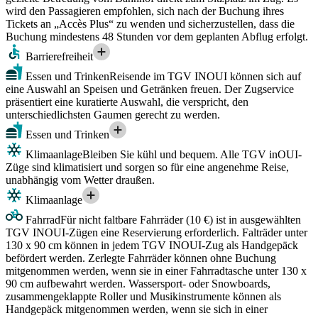
wird den Passagieren empfohlen, sich nach der Buchung ihres
Tickets an „Accès Plus“ zu wenden und sicherzustellen, dass die
Buchung mindestens 48 Stunden vor dem geplanten Abflug erfolgt.
Barrierefreiheit
Essen und Trinken
Reisende im TGV INOUI können sich auf
eine Auswahl an Speisen und Getränken freuen. Der Zugservice
präsentiert eine kuratierte Auswahl, die verspricht, den
unterschiedlichsten Gaumen gerecht zu werden.
Essen und Trinken
Klimaanlage
Bleiben Sie kühl und bequem. Alle TGV inOUI-
Züge sind klimatisiert und sorgen so für eine angenehme Reise,
unabhängig vom Wetter draußen.
Klimaanlage
Fahrrad
Für nicht faltbare Fahrräder (10 €) ist in ausgewählten
TGV INOUI-Zügen eine Reservierung erforderlich. Falträder unter
130 x 90 cm können in jedem TGV INOUI-Zug als Handgepäck
befördert werden. Zerlegte Fahrräder können ohne Buchung
mitgenommen werden, wenn sie in einer Fahrradtasche unter 130 x
90 cm aufbewahrt werden. Wassersport- oder Snowboards,
zusammengeklappte Roller und Musikinstrumente können als
Handgepäck mitgenommen werden, wenn sie sich in einer