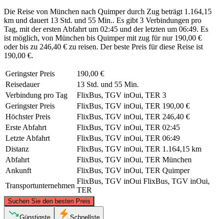
Die Reise von München nach Quimper durch Zug beträgt 1.164,15
km und dauert 13 Std. und 55 Min.. Es gibt 3 Verbindungen pro
Tag, mit der ersten Abfahrt um 02:45 und der letzten um 06:49. Es
ist möglich, von München bis Quimper mit zug für nur 190,00 €
oder bis zu 246,40 € zu reisen. Der beste Preis für diese Reise ist
190,00 €.
Geringster Preis
190,00 €
Reisedauer
13 Std. und 55 Min.
Verbindung pro Tag
FlixBus, TGV inOui, TER
3
Geringster Preis
FlixBus, TGV inOui, TER
190,00 €
Höchster Preis
FlixBus, TGV inOui, TER
246,40 €
Erste Abfahrt
FlixBus, TGV inOui, TER
02:45
Letzte Abfahrt
FlixBus, TGV inOui, TER
06:49
Distanz
FlixBus, TGV inOui, TER
1.164,15 km
Abfahrt
FlixBus, TGV inOui, TER
München
Ankunft
FlixBus, TGV inOui, TER
Quimper
FlixBus, TGV inOui
FlixBus, TGV inOui,
Transportunternehmen
TER
©
CARTO
, ©
OpenStreetMap
contributors
Suchen Sie den besten Preis
Günstigste
Schnellste