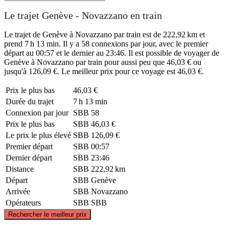
Le trajet Genève - Novazzano en train
Le trajet de Genève à Novazzano par train est de 222,92 km et
prend 7 h 13 min. Il y a 58 connexions par jour, avec le premier
départ au 00:57 et le dernier au 23:46. Il est possible de voyager de
Genève à Novazzano par train pour aussi peu que 46,03 € ou
jusqu'à 126,09 €. Le meilleur prix pour ce voyage est 46,03 €.
Prix ​​le plus bas
46,03 €
Durée du trajet
7 h 13 min
Connexion par jour
SBB
58
Prix ​​le plus bas
SBB
46,03 €
Le prix le plus élevé
SBB
126,09 €
Premier départ
SBB
00:57
Dernier départ
SBB
23:46
Distance
SBB
222,92 km
Départ
SBB
Genève
Arrivée
SBB
Novazzano
Opérateurs
SBB
SBB
©
CARTO
, ©
OpenStreetMap
contributors
Rechercher le meilleur prix