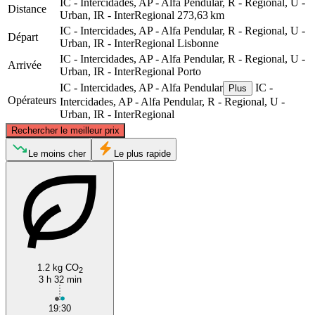
IC - Intercidades, AP - Alfa Pendular, R - Regional, U -
Distance
Urban, IR - InterRegional
273,63 km
IC - Intercidades, AP - Alfa Pendular, R - Regional, U -
Départ
Urban, IR - InterRegional
Lisbonne
IC - Intercidades, AP - Alfa Pendular, R - Regional, U -
Arrivée
Urban, IR - InterRegional
Porto
IC - Intercidades, AP - Alfa Pendular
IC -
Plus
Opérateurs
Intercidades, AP - Alfa Pendular, R - Regional, U -
Urban, IR - InterRegional
©
CARTO
, ©
OpenStreetMap
contributors
Rechercher le meilleur prix
Porto
Le moins cher
Le plus rapide
1.2 kg CO
2
3 h 32 min
Lisbon
19:30