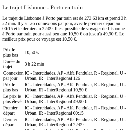
Le trajet Lisbonne - Porto en train
Le trajet de Lisbonne à Porto par train est de 273,63 km et prend 3 h
22 min. Il y a 126 connexions par jour, avec le premier départ au
00:15 et le dernier au 22:09. Il est possible de voyager de Lisbonne
à Porto par train pour aussi peu que 10,50 € ou jusqu'à 49,90 €. Le
meilleur prix pour ce voyage est 10,50 €.
Prix ​​le
10,50 €
plus bas
Durée du
3 h 22 min
trajet
Connexion
IC - Intercidades, AP - Alfa Pendular, R - Regional, U -
par jour
Urban, IR - InterRegional
126
Prix ​​le
IC - Intercidades, AP - Alfa Pendular, R - Regional, U -
plus bas
Urban, IR - InterRegional
10,50 €
Le prix le
IC - Intercidades, AP - Alfa Pendular, R - Regional, U -
plus élevé
Urban, IR - InterRegional
49,90 €
Premier
IC - Intercidades, AP - Alfa Pendular, R - Regional, U -
départ
Urban, IR - InterRegional
00:15
Dernier
IC - Intercidades, AP - Alfa Pendular, R - Regional, U -
départ
Urban, IR - InterRegional
22:09