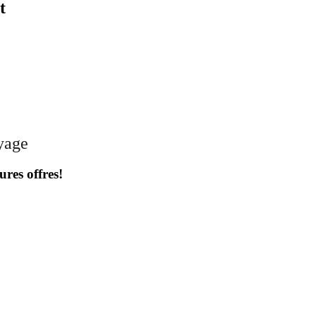
t
oyage
ures offres!